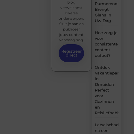
blog
Purmerend
verwelkomt
Brengt
diverse
Glans in
onderwerpen.
Uw Dag
Sluit je aan en
publiceer
Hoe zorg je
jouw content
voor
vandaag nog.
consistente
content
Registreer
direct
output?
Ontdek
Vakantiepark
in
IJmuiden –
Perfect
voor
Gezinnen
en
Reisliefhebbers
Letselschade
na een