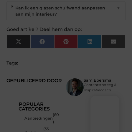
Kan ik een glazen schuifwand aanpassen
▼
aan mijn interieur?
Goed artikel? Deel hem dan op:
X
Facebook
Pinterest
LinkedIn
Email
(Twitter)
Tags:
GEPUBLICEERD DOOR
Sam Boersma
Contentstrateeg &
Inspiratiecoach
POPULAR
CATEGORIES
(60
Recente
Aanbiedingen
)
berichten
(33
Laat