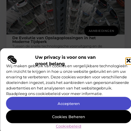
AANBIEDINGEN
De Evolutie van Opslagoplossingen in het
Moderne Tijdperk
Tussen de snelle technologische vooruitgang en de
groeiende behoefte aan efficiëntie in zowel de persoonlijke
als zakelijke sfeer, is de
Uw privacy is voor ons van
Nationale Carriere Check
groot belang
Wij maken gebruik van cookies en vergelijkbare technologieën
om inzicht te krijgen in hoe u onze website gebruikt en om uw
ervaring te verbeteren. Deze cookies worden voor verschillende
doeleinden ingezet, zoals het aanbieden van gepersonaliseerde
advertenties en het analyseren van het websitegebruik.
Raadpleeg ons cookiebeleid voor meer informatie.
Accepteren
AANBIEDINGEN
Cookies Beheren
De belangrijkste technologische
Cookiebeleid
innovaties in de wereld van trampolines
Trampolines zijn al decennialang een populaire bron van