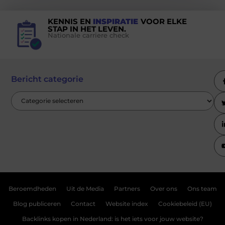
KENNIS EN
INSPIRATIE
VOOR ELKE
STAP IN HET LEVEN.
Nationale carriere check
Bericht categorie
Beroemdheden
Uit de Media
Partners
Over ons
Ons team
Blog publiceren
Contact
Website index
Cookiebeleid (EU)
Backlinks kopen in Nederland: is het iets voor jouw website?