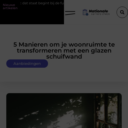
begint bij de fundering
Het belang van goede werkschoenen
S
Nieuwe
artikelen
5 Manieren om je woonruimte te
transformeren met een glazen
schuifwand
Aanbiedingen