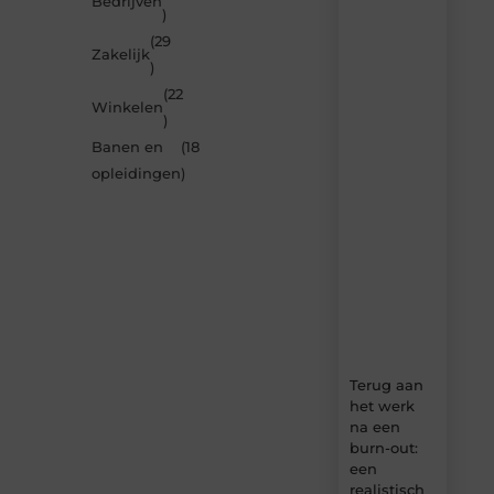
Bedrijven
)
je
inspireren
(29
Zakelijk
door
)
de
(22
nieuwste
Winkelen
artikelen
)
van
Banen en
(18
MundaMarketing.nl
opleidingen
)
–
dagelijks
verse
content,
boordevol
ideeën,
tips
en
inzichten.
Terug aan
het werk
na een
burn-out:
een
realistisch