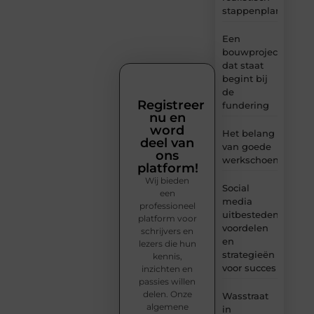
stappenplan
Een
bouwproject
dat staat
begint bij
de
Registreer
fundering
nu en
word
Het belang
deel van
van goede
ons
werkschoenen
platform!
Wij bieden
Social
een
media
professioneel
uitbesteden:
platform voor
voordelen
schrijvers en
en
lezers die hun
strategieën
kennis,
voor succes
inzichten en
passies willen
delen. Onze
Wasstraat
algemene
in