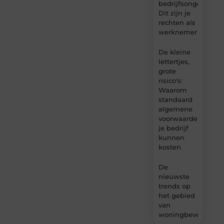
bedrijfsongeval:
Dit zijn je
rechten als
werknemer
De kleine
lettertjes,
grote
risico's:
Waarom
standaard
algemene
voorwaarden
je bedrijf
kunnen
kosten
De
nieuwste
trends op
het gebied
van
woningbeveiliging