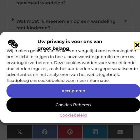
maximaal wandelen?
Wat moet ik meenemen op een wandeling
▼
met kinderen?
Uw privacy is voor ons van
Hoe ga ik om met het langzame tempo van
▼
groot belang
Wij maken gebruik van cookies en vergelijkbare technologieën
mijn kind?
om inzicht te krijgen in hoe u onze website gebruikt en om uw
ervaring te verbeteren. Deze cookies worden voor verschillende
doeleinden ingezet, zoals het aanbieden van gepersonaliseerde
Welke veiligheidsregels moet ik vooraf
▼
advertenties en het analyseren van het websitegebruik.
afspreken?
Raadpleeg ons cookiebeleid voor meer informatie.
Accepteren
Hoe bescherm ik mijn kinderen tegen de
▼
elementen?
Cookies Beheren
Cookiebeleid
Goed artikel? Deel hem dan op:
X
Facebook
Pinterest
LinkedIn
Email
(Twitter)