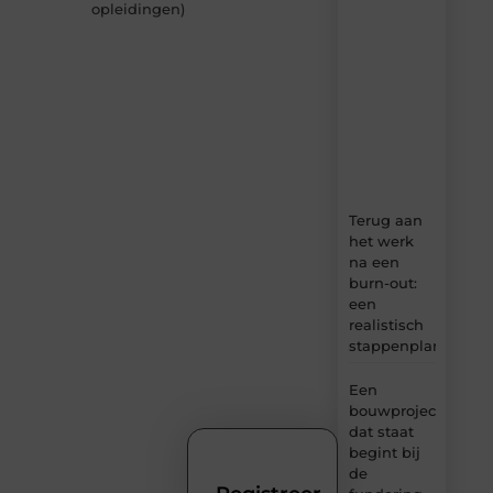
opleidingen
)
–
dagelijks
verse
content,
boordevol
ideeën,
tips
en
inzichten.
Terug aan
het werk
na een
burn-out:
een
realistisch
stappenplan
Een
bouwproject
dat staat
begint bij
de