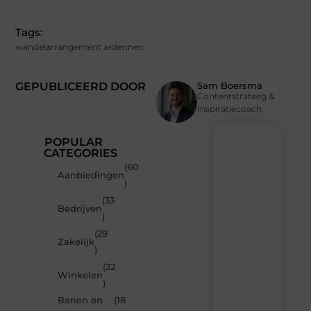
Tags:
wandelarrangement ardennen
GEPUBLICEERD DOOR
Sam Boersma
Contentstrateeg &
Inspiratiecoach
POPULAR
CATEGORIES
(60
Recente
Aanbiedingen
)
berichten
(33
Laat
Bedrijven
)
je
inspireren
(29
Zakelijk
door
)
de
(22
nieuwste
Winkelen
artikelen
)
van
Banen en
(18
MundaMarketing.nl