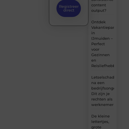
content
Registreer
direct
output?
Ontdek
Vakantiepark
in
IJmuiden –
Perfect
voor
Gezinnen
en
Reisliefhebbers
Letselschade
na een
bedrijfsongeval:
Dit zijn je
rechten als
werknemer
De kleine
lettertjes,
grote