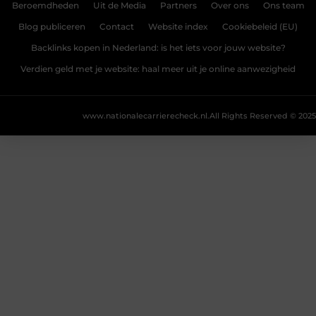
Beroemdheden
Uit de Media
Partners
Over ons
Ons team
Blog publiceren
Contact
Website index
Cookiebeleid (EU)
Backlinks kopen in Nederland: is het iets voor jouw website?
Verdien geld met je website: haal meer uit je online aanwezigheid
www.nationalecarrierecheck.nl.
All Rights Reserved © 2025