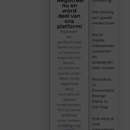
Registreer
fundering
nu en
word
Het belang
deel van
van goede
ons
werkschoenen
platform!
Wij bieden
Social
een
media
professioneel
uitbesteden:
platform voor
voordelen
schrijvers en
en
lezers die hun
strategieën
kennis,
voor succes
inzichten en
passies willen
delen. Onze
Wasstraat
algemene
in
blog
Purmerend
verwelkomt
Brengt
diverse
Glans in
onderwerpen.
Uw Dag
Sluit je aan en
publiceer
Hoe zorg je
jouw content
voor
vandaag nog.
consistente