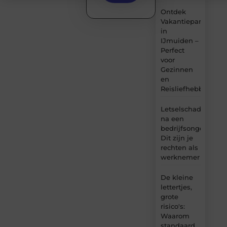
Ontdek
Vakantiepark
in
IJmuiden –
Perfect
voor
Gezinnen
en
Reisliefhebbers
Letselschade
na een
bedrijfsongeval:
Dit zijn je
rechten als
werknemer
De kleine
lettertjes,
grote
risico's:
Waarom
standaard