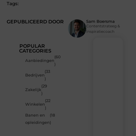
Tags:
GEPUBLICEERD DOOR
Sam Boersma
Contentstrateeg &
Inspiratiecoach
POPULAR
CATEGORIES
(60
Recente
Aanbiedingen
)
berichten
(33
Laat
Bedrijven
)
je
inspireren
(29
Zakelijk
door
)
de
(22
nieuwste
Winkelen
artikelen
)
van
Banen en
(18
MundaMarketing.nl
opleidingen
)
–
dagelijks
verse