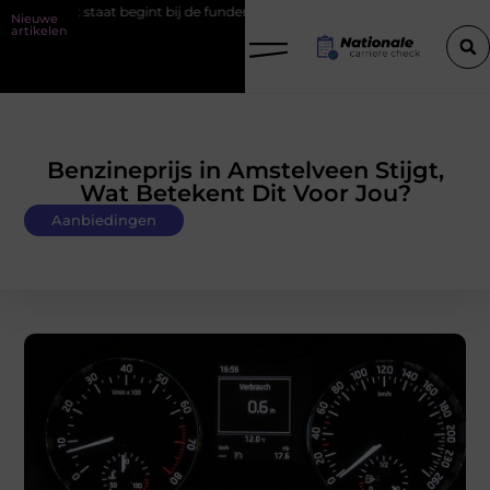
 bij de fundering
Het belang van goede werkschoenen
Social m
Nieuwe
artikelen
Benzineprijs in Amstelveen Stijgt,
Wat Betekent Dit Voor Jou?
Aanbiedingen