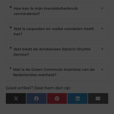
Hoe kan ik mijn brandstofverbruik
▼
verminderen?
Wat is carpoolen en welke voordelen heeft
▼
het?
Wat biedt de Amstelveen Electric Shuttle
▼
Service?
Wat is de Green Commute Incentive van de
▼
Nederlandse overheid?
Goed artikel? Deel hem dan op:
X
Facebook
Pinterest
LinkedIn
Email
(Twitter)