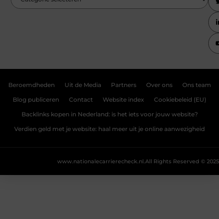
Beroemdheden
Uit de Media
Partners
Over ons
Ons team
Blog publiceren
Contact
Website index
Cookiebeleid (EU)
Backlinks kopen in Nederland: is het iets voor jouw website?
Verdien geld met je website: haal meer uit je online aanwezigheid
www.nationalecarrierecheck.nl.
All Rights Reserved © 2025