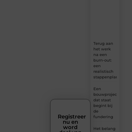
content,
boordevol
ideeën,
tips
en
inzichten.
Terug aan
het werk
na een
burn-out:
een
realistisch
stappenplan
Een
bouwproject
dat staat
begint bij
de
Registreer
fundering
nu en
word
Het belang