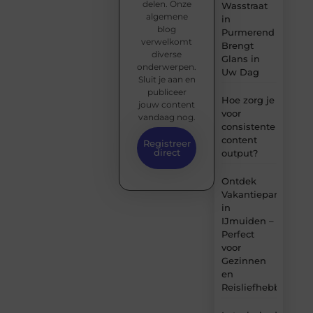
delen. Onze
Wasstraat
algemene
in
blog
Purmerend
verwelkomt
Brengt
diverse
Glans in
onderwerpen.
Uw Dag
Sluit je aan en
publiceer
Hoe zorg je
jouw content
voor
vandaag nog.
consistente
content
Registreer
direct
output?
Ontdek
Vakantiepark
in
IJmuiden –
Perfect
voor
Gezinnen
en
Reisliefhebbers