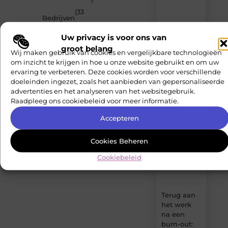
berichten
(33
Laat
Bedrijven
)
je
inspireren
Uw privacy is voor ons van
(29
Zakelijk
door
groot belang
)
Wij maken gebruik van cookies en vergelijkbare technologieën
de
(22
om inzicht te krijgen in hoe u onze website gebruikt en om uw
nieuwste
Winkelen
artikelen
ervaring te verbeteren. Deze cookies worden voor verschillende
)
van
doeleinden ingezet, zoals het aanbieden van gepersonaliseerde
Banen en
(18
MundaMarketing.nl
advertenties en het analyseren van het websitegebruik.
opleidingen
)
–
Raadpleeg ons cookiebeleid voor meer informatie.
dagelijks
verse
Accepteren
content,
boordevol
Cookies Beheren
ideeën,
tips
Cookiebeleid
en
inzichten.
Terug aan
het werk
na een
burn-out: