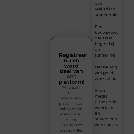
een
realistisch
stappenplan
Een
bouwproject
dat staat
begint bij
de
Registreer
fundering
nu en
word
Het belang
deel van
van goede
ons
werkschoenen
platform!
Wij bieden
Social
een
media
professioneel
uitbesteden:
platform voor
voordelen
schrijvers en
en
lezers die hun
strategieën
kennis,
voor succes
inzichten en
passies willen