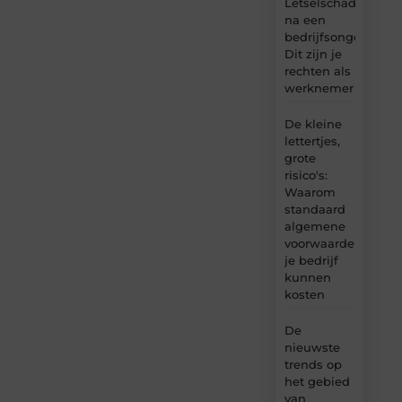
Letselschade
na een
bedrijfsongeval:
Dit zijn je
rechten als
werknemer
De kleine
lettertjes,
grote
risico's:
Waarom
standaard
algemene
voorwaarden
je bedrijf
kunnen
kosten
De
nieuwste
trends op
het gebied
van