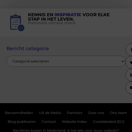
KENNIS EN
INSPIRATIE
VOOR ELKE
STAP IN HET LEVEN.
Nationale carriere check
Bericht categorie
Beroemdheden
Uit de Media
Partners
Over ons
Ons team
Blog publiceren
Contact
Website index
Cookiebeleid (EU)
Backlinks kopen in Nederland: is het iets voor jouw website?