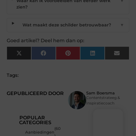
Waar kan ik voorbeelden van eerder werk
▼
zien?
Wat maakt deze schilder betrouwbaar?
▼
Goed artikel? Deel hem dan op:
X
Facebook
Pinterest
LinkedIn
Email
(Twitter)
Tags:
GEPUBLICEERD DOOR
Sam Boersma
Contentstrateeg &
Inspiratiecoach
POPULAR
CATEGORIES
(60
Recente
Aanbiedingen
)