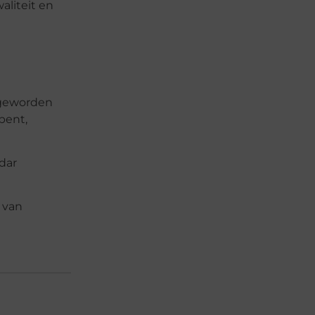
liteit en
 geworden
bent,
adar
 van