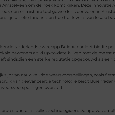
dar Amstelveen om de hoek komt kijken. Deze innovatiev
s ook een onmisbare tool geworden voor velen in Amste
n, zijn unieke functies, en hoe het levens van lokale b
bekende Nederlandse weerapp Buienradar. Het biedt spec
lokale bewoners altijd up-to-date blijven met de meest
heeft sindsdien een sterke reputatie opgebouwd als een
k zijn van nauwkeurige weersvoorspellingen, zoals fietse
ebruik van geavanceerde technologie biedt Buienradar
weersvoorspellingen overtreft.
erde radar- en satelliettechnologieën. De app verzamel