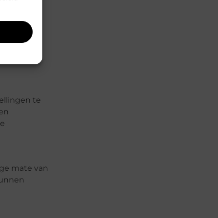
 naar een
heeft ons
llingen te
den
ge
oge mate van
 kunnen