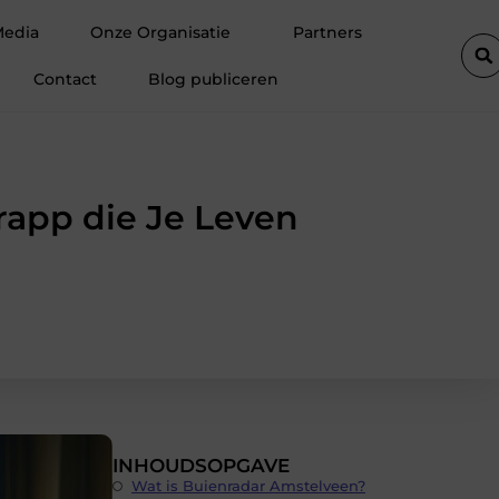
voordelen en strategieën voor succes
Wasstraat in Purmerend B
Media
Onze Organisatie
Partners
Contact
Blog publiceren
rapp die Je Leven
INHOUDSOPGAVE
Wat is Buienradar Amstelveen?