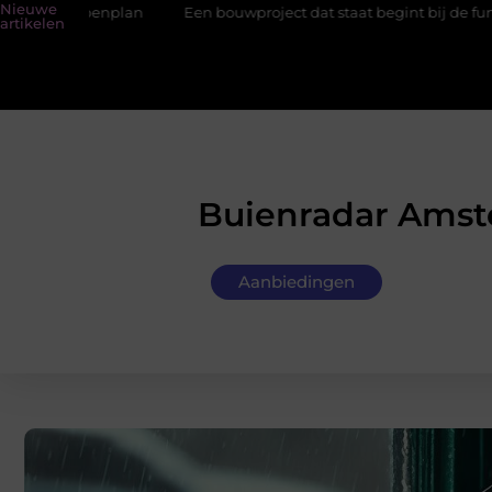
Nieuwe
enplan
Een bouwproject dat staat begint bij de fundering
H
artikelen
Buienradar Amste
Aanbiedingen