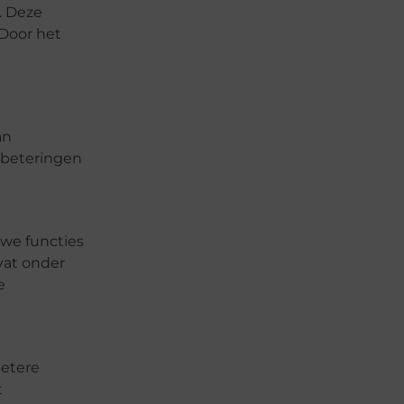
. Deze
 Door het
an
erbeteringen
uwe functies
vat onder
e
Betere
t