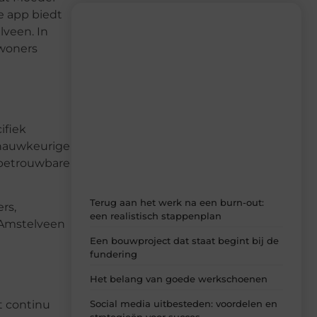
e app biedt
lveen. In
ewoners
Recente berichten
Laat je inspireren door de nieuwste
artikelen van MundaMarketing.nl –
dagelijks verse content, boordevol
ifiek
ideeën, tips en inzichten.
 nauwkeurige
 betrouwbare
Terug aan het werk na een burn-out:
rs,
een realistisch stappenplan
 Amstelveen
Een bouwproject dat staat begint bij de
fundering
Het belang van goede werkschoenen
Social media uitbesteden: voordelen en
t continu
strategieën voor succes