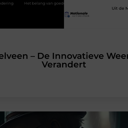
et belang van goede werkschoenen
Social media uitbesteden: 
Uit de 
lveen – De Innovatieve Wee
Verandert