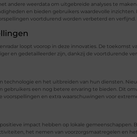
 met andere weerdata om uitgebreide analyses te maken
ndigheden en bieden gebruikers waardevolle inzichten.
rspellingen voortdurend worden verbeterd en verfijnd.
llingen
enradar loopt voorop in deze innovaties. De toekomst v
ger en gedetailleerder zijn, dankzij de voortdurende v
n technologie en het uitbreiden van hun diensten. Nie
gebruikers een nog betere ervaring te bieden. Dit om
de voorspellingen en extra waarschuwingen voor extrem
n positieve impact hebben op lokale gemeenschappen. 
ctiviteiten, het nemen van voorzorgsmaatregelen en he