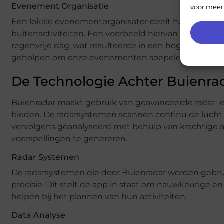
Evenement Organisatie
voor meer
Een lokale evenementorganisator deelt hoe Buienrada
buitenactiviteiten. Een voorbeeld hiervan is een ge
regenvrije dag, wat resulteerde in een hogere opko
geholpen om onze evenementen soepeler te laten ver
De Technologie Achter Buienra
Buienradar maakt gebruik van geavanceerde radar- 
bieden. De radarsystemen scannen continu de luch
vervolgens geanalyseerd met behulp van krachtige 
voorspellingen te genereren.
Radar Systemen
De radarsystemen die door Buienradar worden gebr
precisie. Dit stelt de app in staat om nauwkeurige e
helpen bij het plannen van hun activiteiten.
Data Analyse