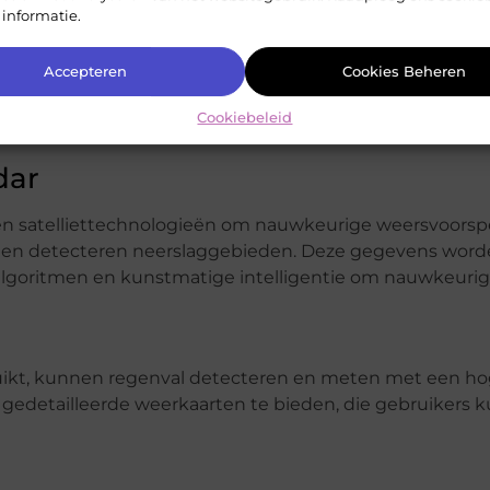
 informatie.
r een cruciale tool is geworden bij het plannen van
Accepteren
Cookies Beheren
meenschappelijke picknick die succesvol werd verplaatst
mst en tevredenheid onder de deelnemers. “Buienradar 
Cookiebeleid
lopen,” zegt de organisator.
dar
en satelliettechnologieën om nauwkeurige weersvoorspe
t en detecteren neerslaggebieden. Deze gegevens wor
algoritmen en kunstmatige intelligentie om nauwkeuri
uikt, kunnen regenval detecteren en meten met een h
n gedetailleerde weerkaarten te bieden, die gebruikers