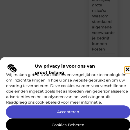
grote
risico's:
Waarom
standaard
algemene
voorwaarden
je bedrijf
kunnen
kosten
De
Uw privacy is voor ons van
nieuwste
trends op
groot belang
Wij maken gebruik van cookies en vergelijkbare technologieën
het gebied
om inzicht te krijgen in hoe u onze website gebruikt en om uw
van
ervaring te verbeteren. Deze cookies worden voor verschillende
woningbeveiliging
doeleinden ingezet, zoals het aanbieden van gepersonaliseerde
advertenties en het analyseren van het websitegebruik.
Raadpleeg ons cookiebeleid voor meer informatie.
Accepteren
Gerelateerde artikelen
die u mogelijk
Cookies Beheren
interesseren