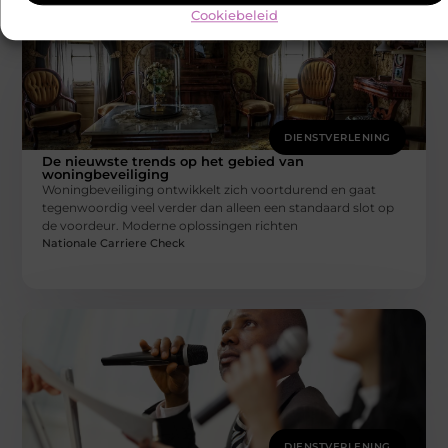
Cookiebeleid
DIENSTVERLENING
De nieuwste trends op het gebied van
woningbeveiliging
Woningbeveiliging ontwikkelt zich voortdurend en gaat
tegenwoordig veel verder dan alleen een standaard slot op
de voordeur. Moderne oplossingen richten
Nationale Carriere Check
DIENSTVERLENING