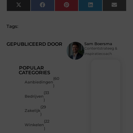
X
Facebook
Pinterest
LinkedIn
Email
(Twitter)
Tags:
GEPUBLICEERD DOOR
Sam Boersma
Contentstrateeg &
Inspiratiecoach
POPULAR
CATEGORIES
(60
Recente
Aanbiedingen
)
berichten
(33
Laat
Bedrijven
)
je
inspireren
(29
Zakelijk
door
)
de
(22
nieuwste
Winkelen
artikelen
)
van