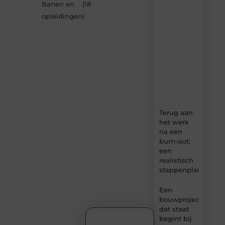
Banen en
(18
MundaMarketing.nl
opleidingen
)
–
dagelijks
verse
content,
boordevol
ideeën,
tips
en
inzichten.
Terug aan
het werk
na een
burn-out:
een
realistisch
stappenplan
Een
bouwproject
dat staat
begint bij