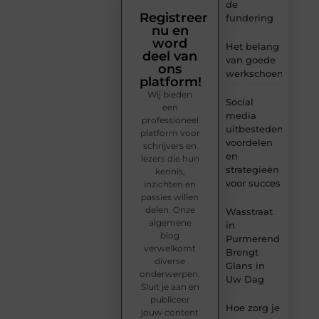
de
Registreer
fundering
nu en
word
Het belang
deel van
van goede
ons
werkschoenen
platform!
Wij bieden
Social
een
media
professioneel
uitbesteden:
platform voor
voordelen
schrijvers en
en
lezers die hun
strategieën
kennis,
voor succes
inzichten en
passies willen
delen. Onze
Wasstraat
algemene
in
blog
Purmerend
verwelkomt
Brengt
diverse
Glans in
onderwerpen.
Uw Dag
Sluit je aan en
publiceer
Hoe zorg je
jouw content