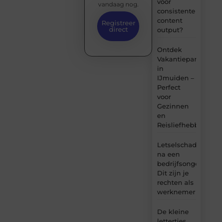
voor
vandaag nog.
consistente
content
Registreer
direct
output?
Ontdek
Vakantiepark
in
IJmuiden –
Perfect
voor
Gezinnen
en
Reisliefhebbers
Letselschade
na een
bedrijfsongeval:
Dit zijn je
rechten als
werknemer
De kleine
lettertjes,