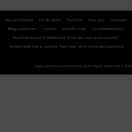
Beroemdheden
Uit de Media
Partners
Over ons
Ons team
Blog publiceren
Contact
Website index
Cookiebeleid (EU)
Backlinks kopen in Nederland: is het iets voor jouw website?
Verdien geld met je website: haal meer uit je online aanwezigheid
www.nationalecarrierecheck.nl.
All Rights Reserved © 2025