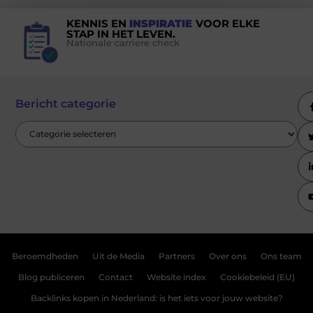
KENNIS EN
INSPIRATIE
VOOR ELKE
STAP IN HET LEVEN.
Nationale carriere check
Bericht categorie
Beroemdheden
Uit de Media
Partners
Over ons
Ons team
Blog publiceren
Contact
Website index
Cookiebeleid (EU)
Backlinks kopen in Nederland: is het iets voor jouw website?