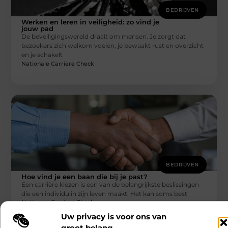
BEDRIJVEN
Werken en leren in veiligheid: zo vind je
jouw pad
De beveiligingswereld draait om mensen. Je zorgt dat
bezoekers zich welkom voelen, je bewaakt rust en overzicht
en je schakelt
Nationale Carriere Check
BEDRIJVEN
Hoe vind je een baan die bij je past?
Een carrière kiezen is een van de belangrijkste beslissingen
die een individu in zijn leven maakt. Het kan soms best
Nationale Carriere Check
Uw privacy is voor ons van
groot belang