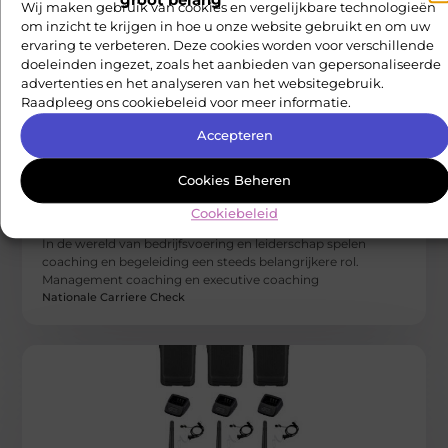
Wij maken gebruik van cookies en vergelijkbare technologieën
om inzicht te krijgen in hoe u onze website gebruikt en om uw
ervaring te verbeteren. Deze cookies worden voor verschillende
doeleinden ingezet, zoals het aanbieden van gepersonaliseerde
advertenties en het analyseren van het websitegebruik.
Raadpleeg ons cookiebeleid voor meer informatie.
Accepteren
BEDRIJVEN
Cookies Beheren
Management Coaching en Executive
Cookiebeleid
Coaching: Wat zijn de Verschillen en
Voordelen?
In de wereld van bedrijfsvoering en leiderschap spelen
coaching en begeleiding een steeds belangrijkere rol.
Management coaching en executive coaching
Nationale Carriere Check