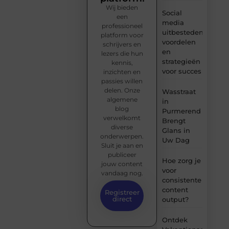
Wij bieden
Social
een
media
professioneel
uitbesteden:
platform voor
voordelen
schrijvers en
en
lezers die hun
strategieën
kennis,
voor succes
inzichten en
passies willen
delen. Onze
Wasstraat
algemene
in
blog
Purmerend
verwelkomt
Brengt
diverse
Glans in
onderwerpen.
Uw Dag
Sluit je aan en
publiceer
Hoe zorg je
jouw content
voor
vandaag nog.
consistente
content
Registreer
direct
output?
Ontdek