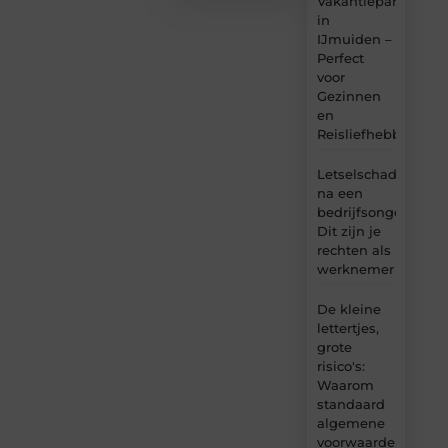
Vakantiepark
in
IJmuiden –
Perfect
voor
Gezinnen
en
Reisliefhebbers
Letselschade
na een
bedrijfsongeval:
Dit zijn je
rechten als
werknemer
De kleine
lettertjes,
grote
risico's:
Waarom
standaard
algemene
voorwaarden