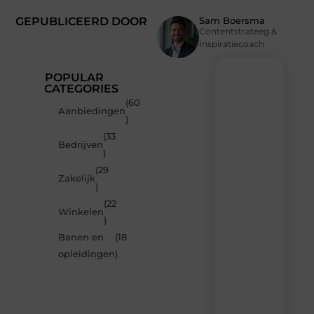
GEPUBLICEERD DOOR
Sam Boersma
Contentstrateeg &
Inspiratiecoach
POPULAR
CATEGORIES
(60
Recente
Aanbiedingen
)
berichten
(33
Laat
Bedrijven
)
je
inspireren
(29
Zakelijk
door
)
de
(22
nieuwste
Winkelen
artikelen
)
van
Banen en
(18
MundaMarketing.nl
opleidingen
)
–
dagelijks
verse
content,
boordevol