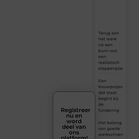
ideeën,
tips
en
inzichten.
Terug aan
het werk
na een
burn-out:
een
realistisch
stappenplan
Een
bouwproject
dat staat
begint bij
de
Registreer
fundering
nu en
word
Het belang
deel van
van goede
ons
werkschoenen
platform!