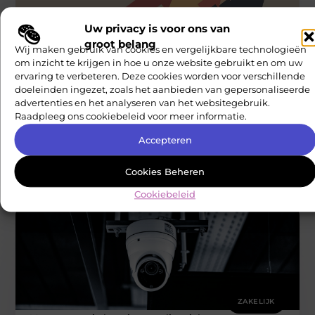
Uw privacy is voor ons van
groot belang
Wij maken gebruik van cookies en vergelijkbare technologieën
om inzicht te krijgen in hoe u onze website gebruikt en om uw
ervaring te verbeteren. Deze cookies worden voor verschillende
ZAKELIJK
doeleinden ingezet, zoals het aanbieden van gepersonaliseerde
Linkbuilding gebruiken om zoekmachine
advertenties en het analyseren van het websitegebruik.
optimalisatie te verbeteren
Raadpleeg ons cookiebeleid voor meer informatie.
Bedrijven die online beter gevonden willen worden
investeren steeds vaker in linkbuilding als onderdeel van hun
Accepteren
digitale strategie. Binnen zoekmachines
Nationale Carriere Check
Cookies Beheren
Cookiebeleid
ZAKELIJK