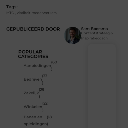
Tags:
MTO
,
vitaliteit mederwerkers
GEPUBLICEERD DOOR
Sam Boersma
Contentstrateeg &
Inspiratiecoach
POPULAR
CATEGORIES
(60
Recente
Aanbiedingen
)
berichten
(33
Laat
Bedrijven
)
je
inspireren
(29
Zakelijk
door
)
de
(22
nieuwste
Winkelen
artikelen
)
van
Banen en
(18
MundaMarketing.nl
opleidingen
)
–