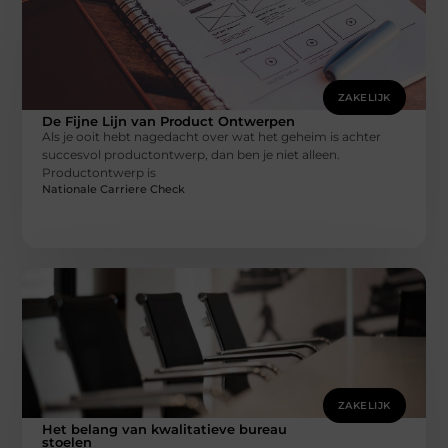
ZAKELIJK
De Fijne Lijn van Product Ontwerpen
Als je ooit hebt nagedacht over wat het geheim is achter
succesvol productontwerp, dan ben je niet alleen.
Productontwerp is
Nationale Carriere Check
ZAKELIJK
Het belang van kwalitatieve bureau
stoelen