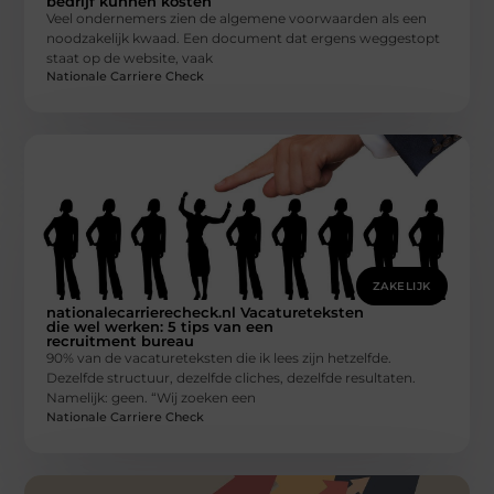
bedrijf kunnen kosten
Veel ondernemers zien de algemene voorwaarden als een
noodzakelijk kwaad. Een document dat ergens weggestopt
staat op de website, vaak
Nationale Carriere Check
ZAKELIJK
nationalecarrierecheck.nl Vacatureteksten
die wel werken: 5 tips van een
recruitment bureau
90% van de vacatureteksten die ik lees zijn hetzelfde.
Dezelfde structuur, dezelfde cliches, dezelfde resultaten.
Namelijk: geen. “Wij zoeken een
Nationale Carriere Check