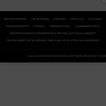
Beroemdheden
Uit de Media
Partners
Over ons
Ons team
Blog publiceren
Contact
Website index
Cookiebeleid (EU)
Backlinks kopen in Nederland: is het iets voor jouw website?
Verdien geld met je website: haal meer uit je online aanwezigheid
www.nationalecarrierecheck.nl.
All Rights Reserved © 2025