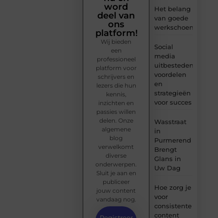
word
Het belang
deel van
van goede
ons
werkschoenen
platform!
Wij bieden
Social
een
media
professioneel
uitbesteden:
platform voor
voordelen
schrijvers en
en
lezers die hun
strategieën
kennis,
voor succes
inzichten en
passies willen
delen. Onze
Wasstraat
algemene
in
blog
Purmerend
verwelkomt
Brengt
diverse
Glans in
onderwerpen.
Uw Dag
Sluit je aan en
publiceer
Hoe zorg je
jouw content
voor
vandaag nog.
consistente
content
Registreer