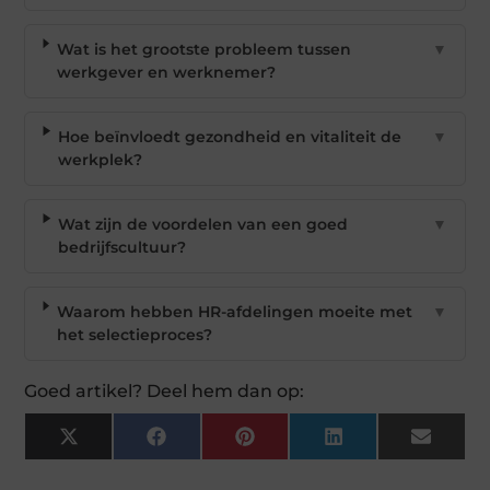
Wat is het grootste probleem tussen
▼
werkgever en werknemer?
Hoe beïnvloedt gezondheid en vitaliteit de
▼
werkplek?
Wat zijn de voordelen van een goed
▼
bedrijfscultuur?
Waarom hebben HR-afdelingen moeite met
▼
het selectieproces?
Goed artikel? Deel hem dan op:
X
Facebook
Pinterest
LinkedIn
Email
(Twitter)