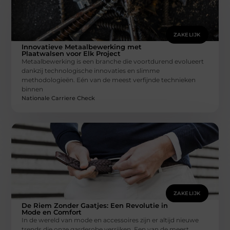
ZAKELIJK
Innovatieve Metaalbewerking met
Plaatwalsen voor Elk Project
Metaalbewerking is een branche die voortdurend evolueert
dankzij technologische innovaties en slimme
methodologieën. Eén van de meest verfijnde technieken
binnen
Nationale Carriere Check
ZAKELIJK
De Riem Zonder Gaatjes: Een Revolutie in
Mode en Comfort
In de wereld van mode en accessoires zijn er altijd nieuwe
trends die onze garderobe verrijken. Een van de meest