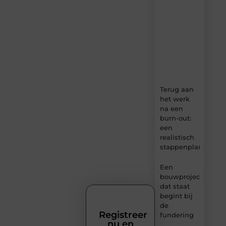
dagelijks
verse
content,
boordevol
ideeën,
tips
en
inzichten.
Terug aan
het werk
na een
burn-out:
een
realistisch
stappenplan
Een
bouwproject
dat staat
begint bij
de
Registreer
fundering
nu en