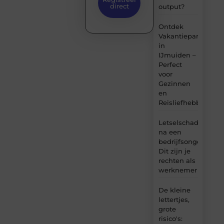
direct
output?
Ontdek
Vakantiepark
in
IJmuiden –
Perfect
voor
Gezinnen
en
Reisliefhebbers
Letselschade
na een
bedrijfsongeval:
Dit zijn je
rechten als
werknemer
De kleine
lettertjes,
grote
risico's: