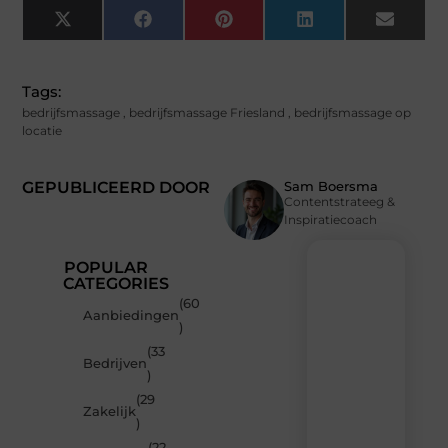
X
Facebook
Pinterest
LinkedIn
Email
(Twitter)
Tags:
bedrijfsmassage
,
bedrijfsmassage Friesland
,
bedrijfsmassage op
locatie
GEPUBLICEERD DOOR
Sam Boersma
Contentstrateeg &
Inspiratiecoach
POPULAR
CATEGORIES
(60
Recente
Aanbiedingen
)
berichten
(33
Laat
Bedrijven
)
je
inspireren
(29
Zakelijk
door
)
de
(22