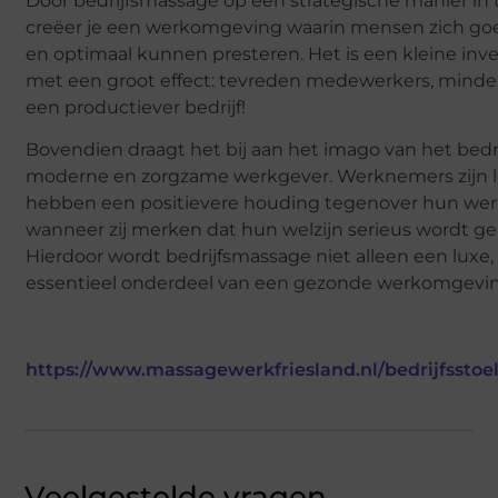
Door bedrijfsmassage op een strategische manier in t
creëer je een werkomgeving waarin mensen zich go
en optimaal kunnen presteren. Het is een kleine inv
met een groot effect: tevreden medewerkers, minder
een productiever bedrijf!
Bovendien draagt het bij aan het imago van het bedri
moderne en zorgzame werkgever. Werknemers zijn l
hebben een positievere houding tegenover hun we
wanneer zij merken dat hun welzijn serieus wordt 
Hierdoor wordt bedrijfsmassage niet alleen een luxe
essentieel onderdeel van een gezonde werkomgevin
https://www.massagewerkfriesland.nl/bedrijfssto
Veelgestelde vragen