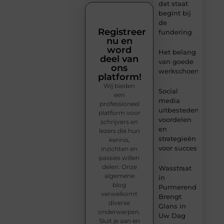
dat staat
begint bij
de
Registreer
fundering
nu en
word
Het belang
deel van
van goede
ons
werkschoenen
platform!
Wij bieden
Social
een
media
professioneel
uitbesteden:
platform voor
voordelen
schrijvers en
en
lezers die hun
strategieën
kennis,
voor succes
inzichten en
passies willen
delen. Onze
Wasstraat
algemene
in
blog
Purmerend
verwelkomt
Brengt
diverse
Glans in
onderwerpen.
Uw Dag
Sluit je aan en