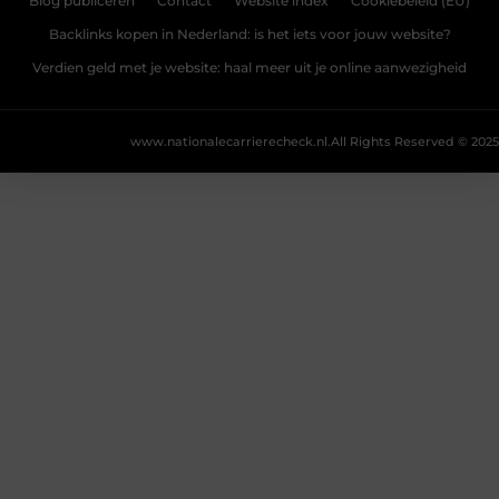
Blog publiceren
Contact
Website index
Cookiebeleid (EU)
Backlinks kopen in Nederland: is het iets voor jouw website?
Verdien geld met je website: haal meer uit je online aanwezigheid
www.nationalecarrierecheck.nl.
All Rights Reserved © 2025