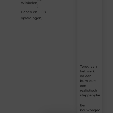
nieuwste
Winkelen
artikelen
)
van
Banen en
(18
MundaMarketing.nl
opleidingen
)
–
dagelijks
verse
content,
boordevol
ideeën,
tips
en
inzichten.
Terug aan
het werk
na een
burn-out:
een
realistisch
stappenplan
Een
bouwproject