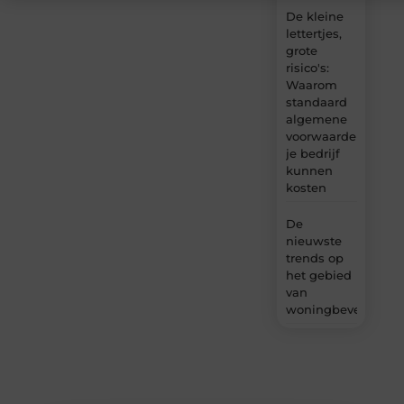
De kleine
lettertjes,
grote
risico's:
Waarom
standaard
algemene
voorwaarden
je bedrijf
kunnen
kosten
De
nieuwste
trends op
het gebied
van
woningbeveiliging