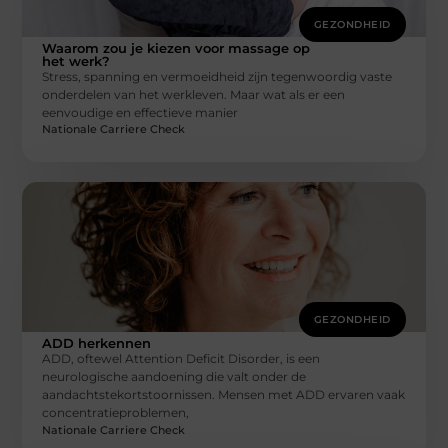
GEZONDHEID
Waarom zou je kiezen voor massage op
het werk?
Stress, spanning en vermoeidheid zijn tegenwoordig vaste
onderdelen van het werkleven. Maar wat als er een
eenvoudige en effectieve manier
Nationale Carriere Check
GEZONDHEID
ADD herkennen
ADD, oftewel Attention Deficit Disorder, is een
neurologische aandoening die valt onder de
aandachtstekortstoornissen. Mensen met ADD ervaren vaak
concentratieproblemen,
Nationale Carriere Check