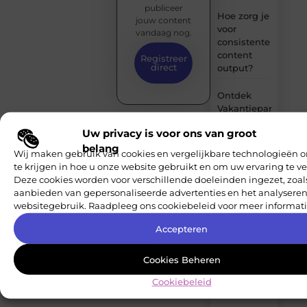
publiceer
Hoe zorg je
jouw content
voor
vandaag nog.
consistente
content
Registreer
direct
output?
Ontdek
Vakantiepark
in
Uw privacy is voor ons van groot
IJmuiden –
belang
Perfect
Wij maken gebruik van cookies en vergelijkbare technologieën o
voor
te krijgen in hoe u onze website gebruikt en om uw ervaring te v
Gezinnen
Deze cookies worden voor verschillende doeleinden ingezet, zoal
en
aanbieden van gepersonaliseerde advertenties en het analyseren
Reisliefhebbers
websitegebruik. Raadpleeg ons cookiebeleid voor meer informati
Letselschade
Accepteren
na een
bedrijfsongeval:
Cookies Beheren
Dit zijn je
rechten als
Cookiebeleid
werknemer