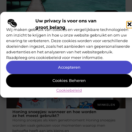
WINKELEN
Uw privacy is voor ons van
Ontdek Vakantiepark in IJmuiden –
Perfect voor Gezinnen en Reisliefhebbers
groot belang
Wij maken gebruik van cookies en vergelijkbare technologieën
Ben je op zoek naar de perfecte bestemming voor een
om inzicht te krijgen in hoe u onze website gebruikt en om uw
vakantie met het gezin of een avontuurlijke reis? Zoek niet
ervaring te verbeteren. Deze cookies worden voor verschillende
Nationale Carriere Check
doeleinden ingezet, zoals het aanbieden van gepersonaliseerde
advertenties en het analyseren van het websitegebruik.
Raadpleeg ons cookiebeleid voor meer informatie.
Accepteren
Cookies Beheren
Cookiebeleid
WINKELEN
Honing snoepjes: wanneer en hoe worden
ze het meest gebruikt?
Honing snoepjes als klein genietmoment Honing snoepjes
worden vaak gekozen voor momenten waarop men
behoefte heeft aan iets kleins en