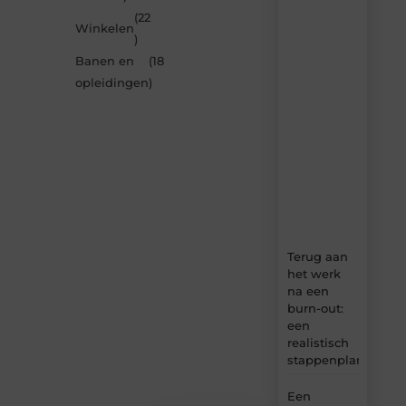
de
(22
nieuwste
Winkelen
artikelen
)
van
Banen en
(18
MundaMarketing.nl
opleidingen
)
–
dagelijks
verse
content,
boordevol
ideeën,
tips
en
inzichten.
Terug aan
het werk
na een
burn-out:
een
realistisch
stappenplan
Een