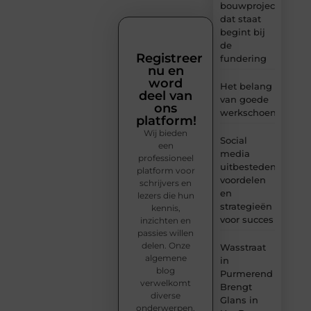
bouwproject
dat staat
begint bij
de
Registreer
fundering
nu en
word
Het belang
deel van
van goede
ons
werkschoenen
platform!
Wij bieden
Social
een
media
professioneel
uitbesteden:
platform voor
voordelen
schrijvers en
en
lezers die hun
strategieën
kennis,
voor succes
inzichten en
passies willen
delen. Onze
Wasstraat
algemene
in
blog
Purmerend
verwelkomt
Brengt
diverse
Glans in
onderwerpen.