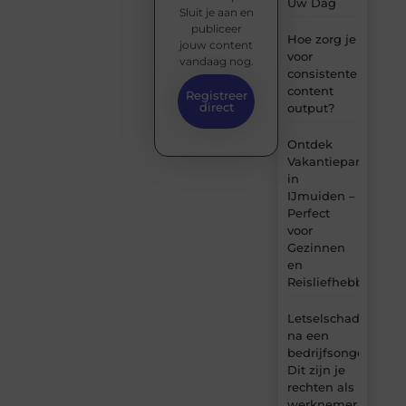
Uw Dag
Sluit je aan en
publiceer
Hoe zorg je
jouw content
voor
vandaag nog.
consistente
content
Registreer
direct
output?
Ontdek
Vakantiepark
in
IJmuiden –
Perfect
voor
Gezinnen
en
Reisliefhebbers
Letselschade
na een
bedrijfsongeval:
Dit zijn je
rechten als
werknemer