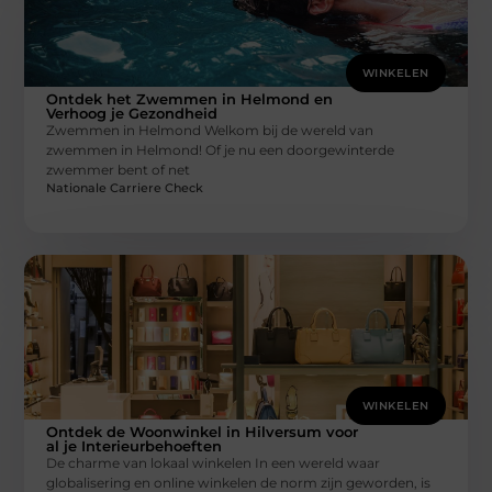
WINKELEN
Ontdek het Zwemmen in Helmond en
Verhoog je Gezondheid
Zwemmen in Helmond Welkom bij de wereld van
zwemmen in Helmond! Of je nu een doorgewinterde
zwemmer bent of net
Nationale Carriere Check
WINKELEN
Ontdek de Woonwinkel in Hilversum voor
al je Interieurbehoeften
De charme van lokaal winkelen In een wereld waar
globalisering en online winkelen de norm zijn geworden, is