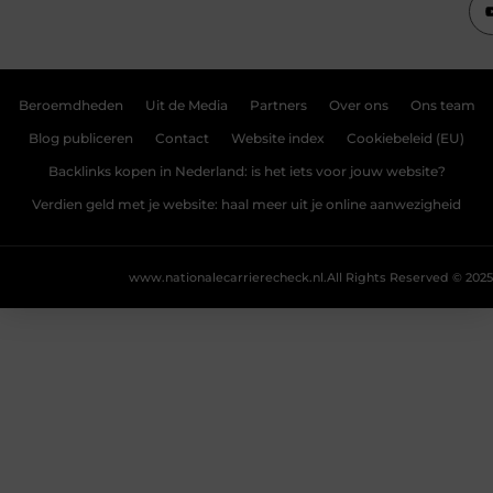
Beroemdheden
Uit de Media
Partners
Over ons
Ons team
Blog publiceren
Contact
Website index
Cookiebeleid (EU)
Backlinks kopen in Nederland: is het iets voor jouw website?
Verdien geld met je website: haal meer uit je online aanwezigheid
www.nationalecarrierecheck.nl.
All Rights Reserved © 2025