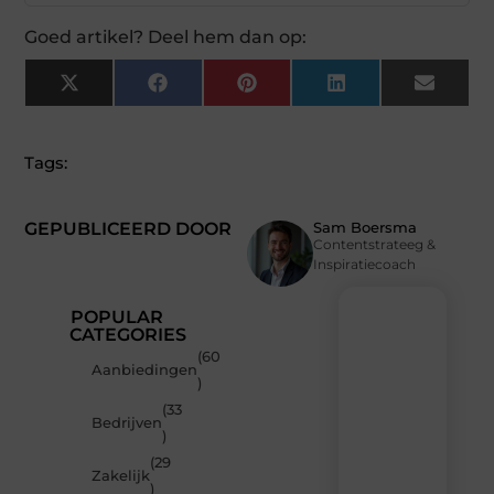
Goed artikel? Deel hem dan op:
X
Facebook
Pinterest
LinkedIn
Email
(Twitter)
Tags:
GEPUBLICEERD DOOR
Sam Boersma
Contentstrateeg &
Inspiratiecoach
POPULAR
CATEGORIES
(60
Recente
Aanbiedingen
)
berichten
(33
Laat
Bedrijven
)
je
inspireren
(29
Zakelijk
door
)