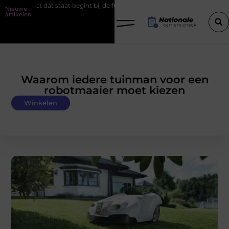
begint bij de fundering
Het belang van goede werkschoenen
S
Nieuwe
artikelen
Waarom iedere tuinman voor een
robotmaaier moet kiezen
Winkelen