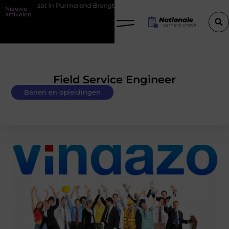
 in Purmerend Brengt Glans in Uw Dag
Hoe zorg je voor consistente
Nieuwe
artikelen
Field Service Engineer
Banen en opleidingen