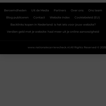
Beroemdheden
Uit de Media
Partners
Over ons
Ons team
Blog publiceren
Contact
Website index
Cookiebeleid (EU)
Backlinks kopen in Nederland: is het iets voor jouw website?
Verdien geld met je website: haal meer uit je online aanwezigheid
www.nationalecarrierecheck.nl.
All Rights Reserved © 2025