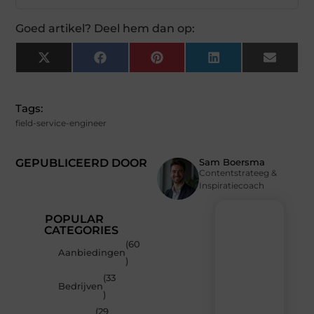
Goed artikel? Deel hem dan op:
X
Facebook
Pinterest
LinkedIn
Email
(Twitter)
Tags:
field-service-engineer
GEPUBLICEERD DOOR
Sam Boersma
Contentstrateeg &
Inspiratiecoach
POPULAR
CATEGORIES
(60
Recente
Aanbiedingen
)
berichten
(33
Laat
Bedrijven
)
je
inspireren
(29