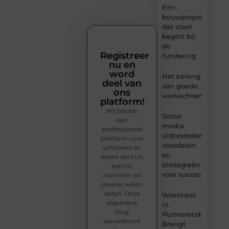
Een
bouwproject
dat staat
begint bij
de
Registreer
fundering
nu en
word
Het belang
deel van
van goede
ons
werkschoenen
platform!
Wij bieden
Social
een
media
professioneel
uitbesteden:
platform voor
voordelen
schrijvers en
en
lezers die hun
strategieën
kennis,
voor succes
inzichten en
passies willen
delen. Onze
Wasstraat
algemene
in
blog
Purmerend
verwelkomt
Brengt