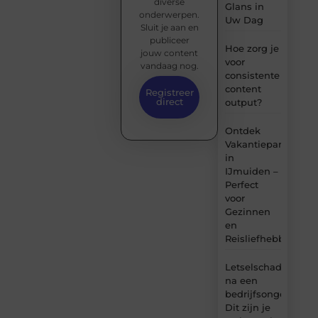
diverse
Glans in
onderwerpen.
Uw Dag
Sluit je aan en
publiceer
Hoe zorg je
jouw content
voor
vandaag nog.
consistente
content
Registreer
direct
output?
Ontdek
Vakantiepark
in
IJmuiden –
Perfect
voor
Gezinnen
en
Reisliefhebbers
Letselschade
na een
bedrijfsongeval:
Dit zijn je