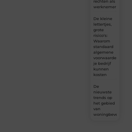
rechten als
werknemer
De kleine
lettertjes,
grote
risico's:
Waarom
standaard
algemene
voorwaarden
je bedrijf
kunnen
kosten
De
nieuwste
trends op
het gebied
van
woningbeveiliging