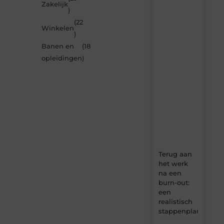
Zakelijk
door
)
de
(22
nieuwste
Winkelen
artikelen
)
van
Banen en
(18
MundaMarketing.nl
opleidingen
)
–
dagelijks
verse
content,
boordevol
ideeën,
tips
en
inzichten.
Terug aan
het werk
na een
burn-out:
een
realistisch
stappenplan