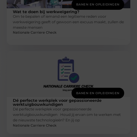
BANEN EN OPLEIDINGEN
Wat te doen bij werkweigering?
Om te bepalen of iemand een legitieme reden voor
werkweigering geeft of gewoon een excuus maakt, zullen de
meeste mensen
Nationale Carriere Check
BANEN EN OPLEIDINGEN
Dé perfecte werkplek voor gepassioneerde
werktuigbouwkundigen
Dé perfecte werkplek voor gepassioneerde
werktuigbouwkundigen Houd jij ervan om te werken met
de nieuwste technologieën? En jij op
Nationale Carriere Check