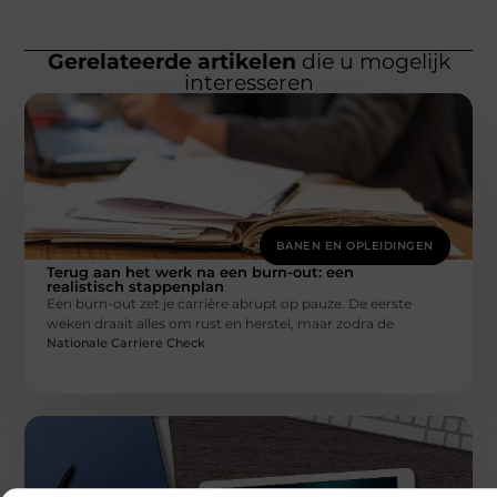
Gerelateerde artikelen
die u mogelijk
interesseren
BANEN EN OPLEIDINGEN
Terug aan het werk na een burn-out: een
realistisch stappenplan
Een burn-out zet je carrière abrupt op pauze. De eerste
weken draait alles om rust en herstel, maar zodra de
Nationale Carriere Check