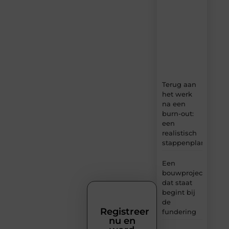
verse
content,
boordevol
ideeën,
tips
en
inzichten.
Terug aan
het werk
na een
burn-out:
een
realistisch
stappenplan
Een
bouwproject
dat staat
begint bij
de
Registreer
fundering
nu en