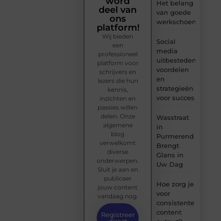
word
Het belang
deel van
van goede
ons
werkschoenen
platform!
Wij bieden
Social
een
media
professioneel
uitbesteden:
platform voor
voordelen
schrijvers en
en
lezers die hun
strategieën
kennis,
voor succes
inzichten en
passies willen
delen. Onze
Wasstraat
algemene
in
blog
Purmerend
verwelkomt
Brengt
diverse
Glans in
onderwerpen.
Uw Dag
Sluit je aan en
publiceer
Hoe zorg je
jouw content
voor
vandaag nog.
consistente
content
Registreer
direct