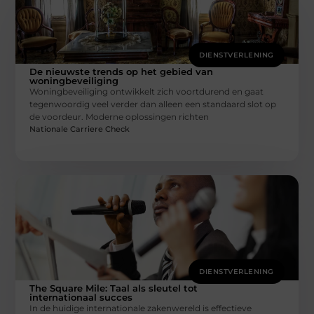
DIENSTVERLENING
De nieuwste trends op het gebied van
woningbeveiliging
Woningbeveiliging ontwikkelt zich voortdurend en gaat
tegenwoordig veel verder dan alleen een standaard slot op
de voordeur. Moderne oplossingen richten
Nationale Carriere Check
DIENSTVERLENING
The Square Mile: Taal als sleutel tot
internationaal succes
In de huidige internationale zakenwereld is effectieve