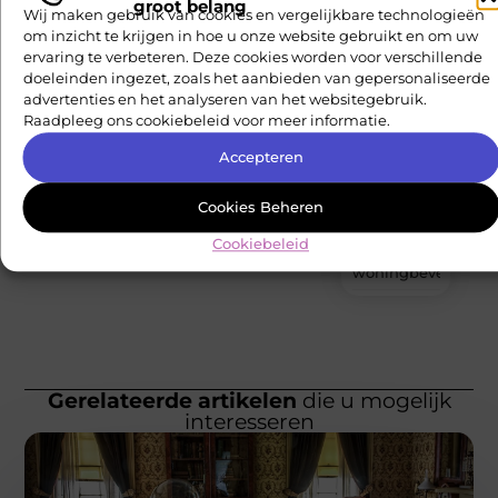
groot belang
Wij maken gebruik van cookies en vergelijkbare technologieën
standaard
om inzicht te krijgen in hoe u onze website gebruikt en om uw
algemene
ervaring te verbeteren. Deze cookies worden voor verschillende
voorwaarden
doeleinden ingezet, zoals het aanbieden van gepersonaliseerde
je bedrijf
advertenties en het analyseren van het websitegebruik.
kunnen
Raadpleeg ons cookiebeleid voor meer informatie.
kosten
Accepteren
De
nieuwste
Cookies Beheren
trends op
het gebied
Cookiebeleid
van
woningbeveiliging
Gerelateerde artikelen
die u mogelijk
interesseren