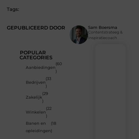
Tags:
GEPUBLICEERD DOOR
Sam Boersma
Contentstrateeg &
Inspiratiecoach
POPULAR
CATEGORIES
(60
Recente
Aanbiedingen
)
berichten
(33
Laat
Bedrijven
)
je
inspireren
(29
Zakelijk
door
)
de
(22
nieuwste
Winkelen
artikelen
)
van
Banen en
(18
MundaMarketing.nl
opleidingen
)
–
dagelijks