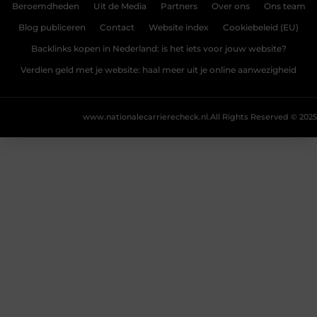
Beroemdheden
Uit de Media
Partners
Over ons
Ons team
Blog publiceren
Contact
Website index
Cookiebeleid (EU)
Backlinks kopen in Nederland: is het iets voor jouw website?
Verdien geld met je website: haal meer uit je online aanwezigheid
www.nationalecarrierecheck.nl.
All Rights Reserved © 2025