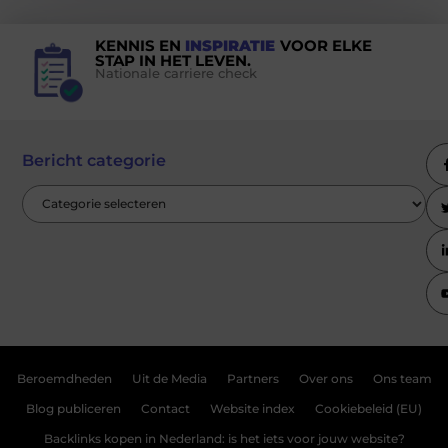
KENNIS EN
INSPIRATIE
VOOR ELKE
STAP IN HET LEVEN.
Nationale carriere check
Bericht categorie
Beroemdheden
Uit de Media
Partners
Over ons
Ons team
Blog publiceren
Contact
Website index
Cookiebeleid (EU)
Backlinks kopen in Nederland: is het iets voor jouw website?