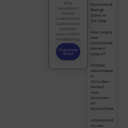
blog
Purmerend
verwelkomt
Brengt
diverse
Glans in
onderwerpen.
Uw Dag
Sluit je aan en
publiceer
Hoe zorg je
jouw content
voor
vandaag nog.
consistente
content
Registreer
direct
output?
Ontdek
Vakantiepark
in
IJmuiden –
Perfect
voor
Gezinnen
en
Reisliefhebbers
Letselschade
na een