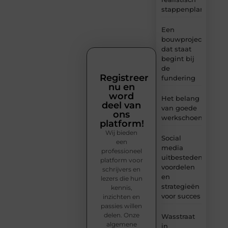
stappenplan
Een
bouwproject
dat staat
begint bij
de
Registreer
fundering
nu en
word
Het belang
deel van
van goede
ons
werkschoenen
platform!
Wij bieden
Social
een
media
professioneel
uitbesteden:
platform voor
voordelen
schrijvers en
en
lezers die hun
strategieën
kennis,
voor succes
inzichten en
passies willen
delen. Onze
Wasstraat
algemene
in