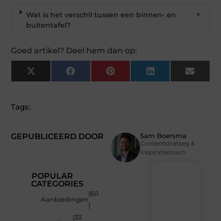
Wat is het verschil tussen een binnen- en
▼
buitentafel?
Goed artikel? Deel hem dan op:
X
Facebook
Pinterest
LinkedIn
Email
(Twitter)
Tags:
GEPUBLICEERD DOOR
Sam Boersma
Contentstrateeg &
Inspiratiecoach
POPULAR
CATEGORIES
(60
Recente
Aanbiedingen
)
berichten
(33