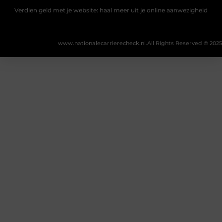
Verdien geld met je website: haal meer uit je online aanwezigheid
www.nationalecarrierecheck.nl.
All Rights Reserved © 2025