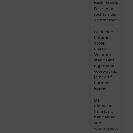
bedrijfsongeval:
Dit zijn je
rechten als
werknemer
De kleine
lettertjes,
grote
risico's:
Waarom
standaard
algemene
voorwaarden
je bedrijf
kunnen
kosten
De
nieuwste
trends op
het gebied
van
woningbeveiliging