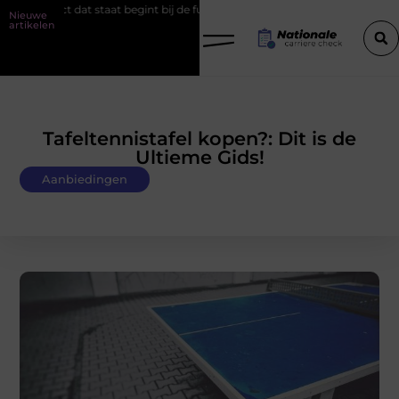
t begint bij de fundering
Het belang van goede werkschoenen
Nieuwe
artikelen
Tafeltennistafel kopen?: Dit is de
Ultieme Gids!
Aanbiedingen