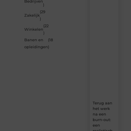
Laat
Bedrijven
)
je
inspireren
(29
Zakelijk
door
)
de
(22
nieuwste
Winkelen
artikelen
)
van
Banen en
(18
MundaMarketing.nl
opleidingen
)
–
dagelijks
verse
content,
boordevol
ideeën,
tips
en
inzichten.
Terug aan
het werk
na een
burn-out:
een
realistisch