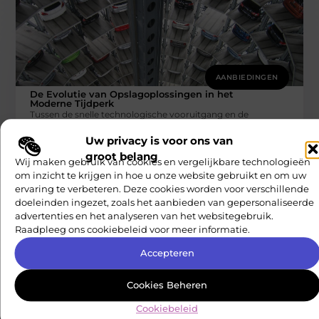
AANBIEDINGEN
De Evolutie van Opslagoplossingen in het
Moderne Tijdperk
Tussen de snelle technologische vooruitgang en de
groeiende behoefte aan efficiëntie in zowel de persoonlijke
Uw privacy is voor ons van
als zakelijke sfeer, is de
Nationale Carriere Check
groot belang
Wij maken gebruik van cookies en vergelijkbare technologieën
om inzicht te krijgen in hoe u onze website gebruikt en om uw
ervaring te verbeteren. Deze cookies worden voor verschillende
doeleinden ingezet, zoals het aanbieden van gepersonaliseerde
advertenties en het analyseren van het websitegebruik.
Raadpleeg ons cookiebeleid voor meer informatie.
Accepteren
AANBIEDINGEN
Cookies Beheren
De belangrijkste technologische
Cookiebeleid
innovaties in de wereld van trampolines