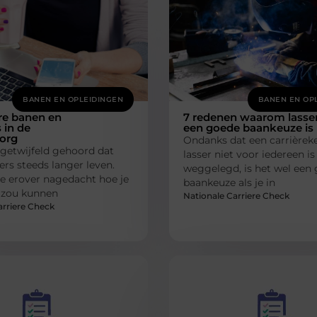
BANEN EN OPLEIDINGEN
BANEN EN OP
re banen en
7 redenen waarom lasse
 in de
een goede baankeuze is
org
Ondanks dat een carrièreke
getwijfeld gehoord dat
lasser niet voor iedereen is
rs steeds langer leven.
weggelegd, is het wel een
e erover nagedacht hoe je
baankeuze als je in
e zou kunnen
Nationale Carriere Check
arriere Check