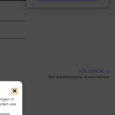
VOLGENDE →
Een borstcorrectie in een kliniek
rijgen in
orden voor
beleid