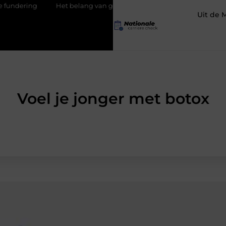
Het belang van goede werkschoenen
Social media uitbestede
Uit de 
Voel je jonger met botox