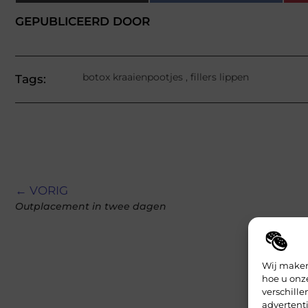
GEPUBLICEERD DOOR
botox kraaienpootjes
,
fillers lippen
Tags:
← VORIG
Outplacement in twee dagen
Wij maken
hoe u onz
verschill
advertent