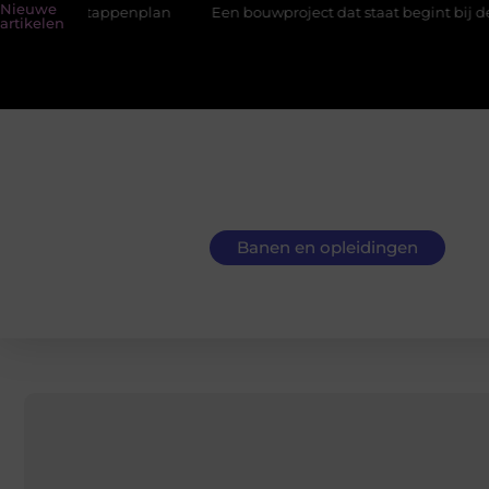
Nieuwe
appenplan
Een bouwproject dat staat begint bij de fundering
artikelen
Banen en opleidingen