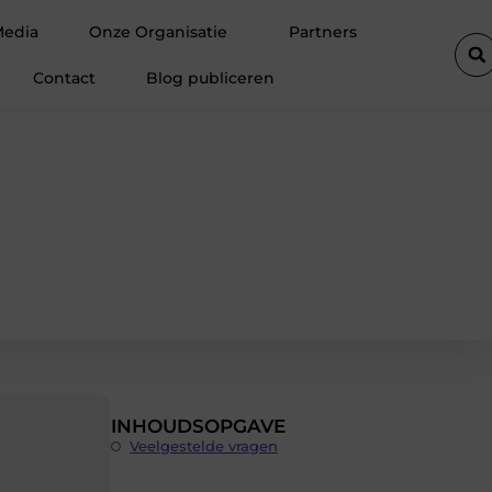
n: voordelen en strategieën voor succes
Wasstraat in Purmeren
Media
Onze Organisatie
Partners
Contact
Blog publiceren
INHOUDSOPGAVE
Veelgestelde vragen