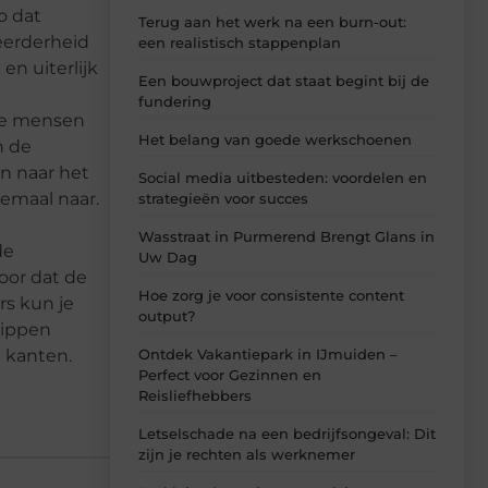
o dat
Terug aan het werk na een burn-out:
eerderheid
een realistisch stappenplan
en uiterlijk
Een bouwproject dat staat begint bij de
fundering
nge mensen
Het belang van goede werkschoenen
n de
n naar het
Social media uitbesteden: voordelen en
lemaal naar.
strategieën voor succes
Wasstraat in Purmerend Brengt Glans in
de
Uw Dag
oor dat de
Hoe zorg je voor consistente content
rs kun je
output?
lippen
 kanten.
Ontdek Vakantiepark in IJmuiden –
Perfect voor Gezinnen en
Reisliefhebbers
Letselschade na een bedrijfsongeval: Dit
zijn je rechten als werknemer