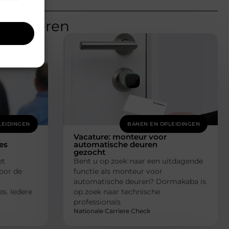
teresseren
LEIDINGEN
BANEN EN OPLEIDINGEN
Vacature: monteur voor
es
automatische deuren
gezocht
et
Bent u op zoek naar een uitdagende
voor de
functie als monteur voor
automatische deuren? Dormakaba is
s. Iedere
op zoek naar technische
professionals
Nationale Carriere Check