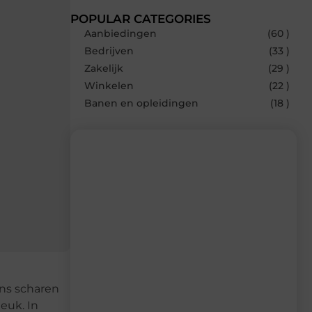
POPULAR CATEGORIES
Aanbiedingen
(60 )
Bedrijven
(33 )
Zakelijk
(29 )
Winkelen
(22 )
Banen en opleidingen
(18 )
Recente berichten
Laat je inspireren door de nieuwste
artikelen van MundaMarketing.nl –
dagelijks verse content, boordevol
ideeën, tips en inzichten.
ons scharen
euk. In