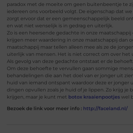
paradox met de moeite om geen buitenbeentje te zijn,
iedereen ons voorbeeld volgt. De eigenschap dat w
zorgt ervoor dat er een gemeenschappelijk beeld onts
en wat niet wenselijk is in gedrag en uiterlijk.
Zo is een heersende gedachte in onze maatschappij d
krijgen meer waardering in onze maatschappij da
maatschappij maar tellen alleen mee als ze de jonge
uiterlijk van mensen. Het is niet correct om over het 
Als gevolg van deze gedachte ontstaat er de behoefte
Om deze behoefte te vervullen gaan sommige mensen
behandelingen die aan het doel van er jonger uit zie
huid van iemand ontspant waardoor deze er jonger uit 
dingen opvullen zoals je huid of je lippen. Zo krijg je
krijgen, maar je kunt met
botox kraaienpootjes
wel b
Bezoek de link voor meer info :
http://faceland.nl/