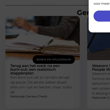
voor meer
Gerelatee
BANEN EN OPLEIDINGEN
Terug aan het werk na een
Waarom K
burn-out: een realistisch
People W
stappenplan
Waarom ki
Een burn-out zet je carrière abrupt
Service al
op pauze. De eerste weken draait
detacheri
alles om rust en herstel, maar zodra
een uitzen
de
is belangri
Nationale Carriere Check
Nationale C