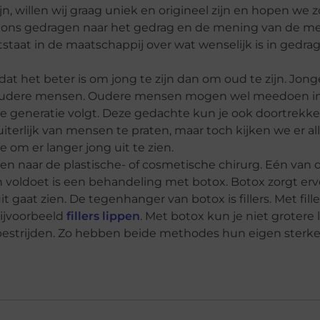
 willen wij graag uniek en origineel zijn en hopen we z
e ons gedragen naar het gedrag en de mening van de m
taat in de maatschappij over wat wenselijk is in gedrag 
at het beter is om jong te zijn dan om oud te zijn. Jo
n oudere mensen. Oudere mensen mogen wel meedoen i
re generatie volgt. Deze gedachte kun je ook doortrekke
uiterlijk van mensen te praten, maar toch kijken we er al
 om er langer jong uit te zien.
 naar de plastische- of cosmetische chirurg. Eén van 
n voldoet is een behandeling met botox. Botox zorgt erv
gaat zien. De tegenhanger van botox is fillers. Met fille
 bijvoorbeeld
fillers lippen
. Met botox kun je niet grotere 
estrijden. Zo hebben beide methodes hun eigen sterke