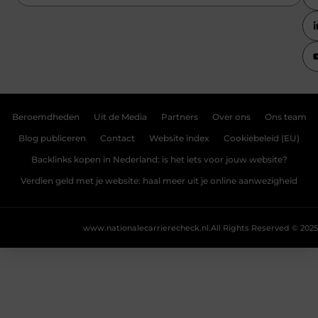
Beroemdheden
Uit de Media
Partners
Over ons
Ons team
Blog publiceren
Contact
Website index
Cookiebeleid (EU)
Backlinks kopen in Nederland: is het iets voor jouw website?
Verdien geld met je website: haal meer uit je online aanwezigheid
www.nationalecarrierecheck.nl.
All Rights Reserved © 2025