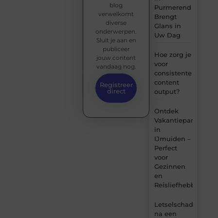
blog
Purmerend
verwelkomt
Brengt
diverse
Glans in
onderwerpen.
Uw Dag
Sluit je aan en
publiceer
Hoe zorg je
jouw content
voor
vandaag nog.
consistente
content
Registreer
direct
output?
Ontdek
Vakantiepark
in
IJmuiden –
Perfect
voor
Gezinnen
en
Reisliefhebbers
Letselschade
na een