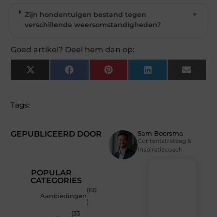
Zijn hondentuigen bestand tegen
▼
verschillende weersomstandigheden?
Goed artikel? Deel hem dan op:
X
Facebook
Pinterest
LinkedIn
Email
(Twitter)
Tags:
GEPUBLICEERD DOOR
Sam Boersma
Contentstrateeg &
Inspiratiecoach
POPULAR
CATEGORIES
(60
Recente
Aanbiedingen
)
berichten
(33