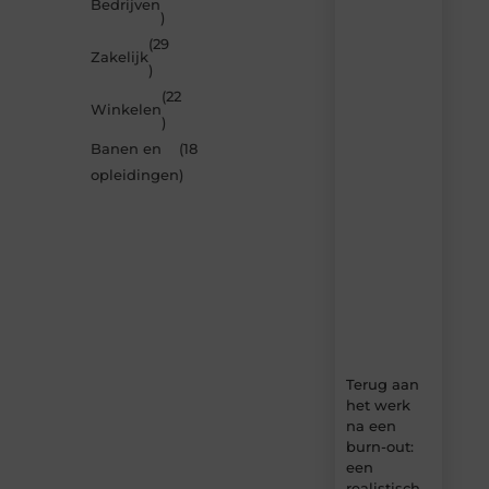
Laat
Bedrijven
)
je
inspireren
(29
Zakelijk
door
)
de
(22
nieuwste
Winkelen
artikelen
)
van
Banen en
(18
MundaMarketing.nl
opleidingen
)
–
dagelijks
verse
content,
boordevol
ideeën,
tips
en
inzichten.
Terug aan
het werk
na een
burn-out:
een
realistisch