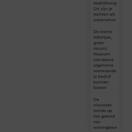
bedrijfsongeval:
Dit zijn je
rechten als
werknemer
De kleine
lettertjes,
grote
risico's:
Waarom
standaard
algemene
voorwaarden
je bedrijf
kunnen
kosten
De
nieuwste
trends op
het gebied
van
woningbeveiliging