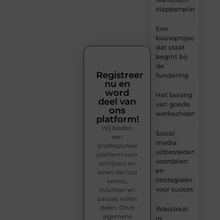
stappenplan
Een
bouwproject
dat staat
begint bij
de
Registreer
fundering
nu en
word
Het belang
deel van
van goede
ons
werkschoenen
platform!
Wij bieden
Social
een
media
professioneel
uitbesteden:
platform voor
voordelen
schrijvers en
en
lezers die hun
strategieën
kennis,
voor succes
inzichten en
passies willen
delen. Onze
Wasstraat
algemene
in