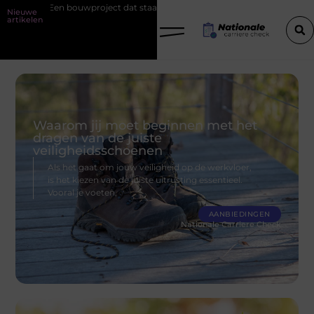
ject dat staat begint bij de fundering
Het belang van goede werks
Nieuwe
artikelen
Waarom jij moet beginnen met het
dragen van de juiste
veiligheidsschoenen
Als het gaat om jouw veiligheid op de werkvloer,
is het kiezen van de juiste uitrusting essentieel.
Vooral je voeten,
AANBIEDINGEN
Nationale Carriere Check