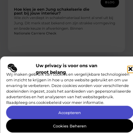
BLOG
Hoe kies je een Jung schakelserie die
past bij jouw interieur?
Wie zich verdiept in schakelmateriaal komt al snel uit bij
Jung. Dit merk staat bekend om zijn strakke vormgeving
en brede keuze in afwerkingen. Binnen
Nationale Carriere Check
Uw privacy is voor ons van
groot belang
Wij maken gebruik van cookies en vergelijkbare technologieën
om inzicht te krijgen in hoe u onze website gebruikt en om uw
ervaring te verbeteren. Deze cookies worden voor verschillende
doeleinden ingezet, zoals het aanbieden van gepersonaliseerde
advertenties en het analyseren van het websitegebruik.
ZAKELIJK
Raadpleeg ons cookiebeleid voor meer informatie.
Linkbuilding gebruiken om zoekmachine
optimalisatie te verbeteren
Accepteren
Bedrijven die online beter gevonden willen worden
investeren steeds vaker in linkbuilding als onderdeel van
hun digitale strategie. Binnen zoekmachines zoals Google
Cookies Beheren
speelt autoriteit namelijk