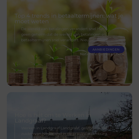
Top 4 trends in betaaltermijnen: wat je
moet weten
De wereld van betalingen verandert snel Het is
geen geheim dat de wereld van betalingen en
betaaltermijnen snel verandert. Nieuwe
AANBIEDINGEN
Nationale Carriere Check
Hoe is het om te Werken in
Landgraaf?
Werken in Landgraaf Landgraaf, gelegen in het
zuiden van Nederland in de provincie Limburg,