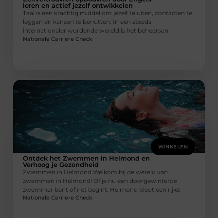
leren en actief jezelf ontwikkelen
Taal is een krachtig middel om jezelf te uiten, contacten te
leggen en kansen te benutten. In een steeds
internationaler wordende wereld is het beheersen
Nationale Carriere Check
WINKELEN
Ontdek het Zwemmen in Helmond en
Verhoog je Gezondheid
Zwemmen in Helmond Welkom bij de wereld van
zwemmen in Helmond! Of je nu een doorgewinterde
zwemmer bent of net begint, Helmond biedt een rijke
Nationale Carriere Check