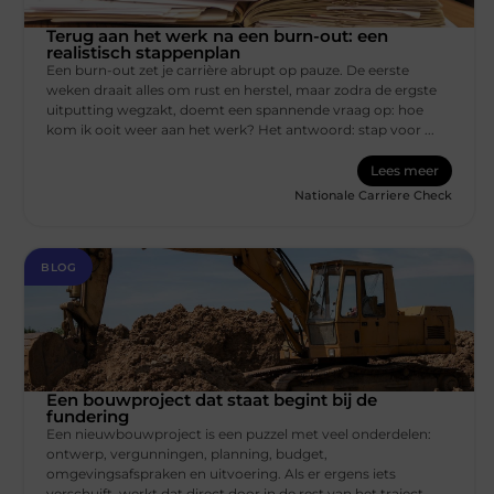
Terug aan het werk na een burn-out: een
realistisch stappenplan
Een burn-out zet je carrière abrupt op pauze. De eerste
weken draait alles om rust en herstel, maar zodra de ergste
uitputting wegzakt, doemt een spannende vraag op: hoe
kom ik ooit weer aan het werk? Het antwoord: stap voor ...
Lees meer
Nationale Carriere Check
BLOG
Een bouwproject dat staat begint bij de
fundering
Een nieuwbouwproject is een puzzel met veel onderdelen:
ontwerp, vergunningen, planning, budget,
omgevingsafspraken en uitvoering. Als er ergens iets
verschuift, werkt dat direct door in de rest van het traject.