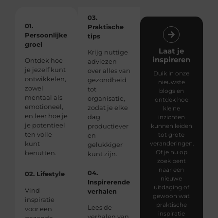
03.
01.
Praktische
Persoonlijke
tips
groei
Laat je
Krijg nuttige
inspireren
Ontdek hoe
adviezen
je jezelf kunt
over alles van
Duik in onze
ontwikkelen,
gezondheid
nieuwste
zowel
tot
blogs en
mentaal als
organisatie,
ontdek hoe
emotioneel,
zodat je elke
kleine
en leer hoe je
dag
inzichten
je potentieel
productiever
kunnen leiden
ten volle
tot grote
en
kunt
veranderingen.
gelukkiger
Of je nu op
benutten.
kunt zijn.
zoek bent
naar een
04.
02. Lifestyle
nieuwe
Inspirerende
uitdaging of
Vind
verhalen
gewoon wat
inspiratie
praktische
Lees de
voor een
inspiratie
verhalen van
gezonde