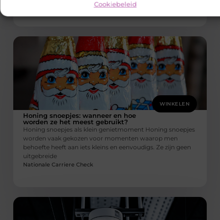
Cookiebeleid
Nationale Carriere Check
WINKELEN
Honing snoepjes: wanneer en hoe
worden ze het meest gebruikt?
Honing snoepjes als klein genietmoment Honing snoepjes
worden vaak gekozen voor momenten waarop men
behoefte heeft aan iets kleins en eenvoudigs. Ze zijn geen
uitgebreide
Nationale Carriere Check