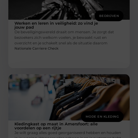
BEDRIJVEN
Werken en leren in veiligheid: zo vind je
jouw pad
De beveiligingswereld draait om mensen. Je zorgt dat
bezoekers zich welkom voelen, je bewaakt rust en
overzicht en je schakelt snel als de situatie daarom
Nationale Carriere Check
MODE EN KLEDING
Kledingkast op maat in Amersfoort: alle
voordelen op een rijtje
Je wilt graag alles goed georganiseerd hebben en houden