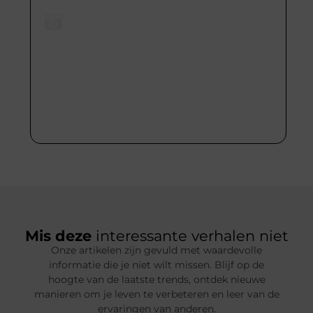
Media & Bekende Gezichten
Altijd op de hoogte van het laatste nieuws uit de
wereld van entertainment en beroemdheden. Van
opkomende trends tot de meest besproken
momenten – je leest het als eerste bij ons.
Mis deze
interessante verhalen niet
Onze artikelen zijn gevuld met waardevolle
informatie die je niet wilt missen. Blijf op de
hoogte van de laatste trends, ontdek nieuwe
manieren om je leven te verbeteren en leer van de
ervaringen van anderen.