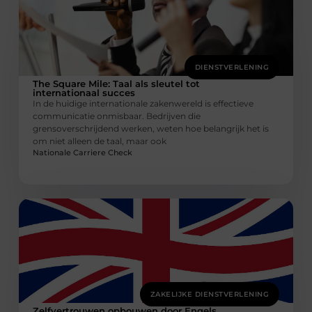
DIENSTVERLENING
The Square Mile: Taal als sleutel tot
internationaal succes
In de huidige internationale zakenwereld is effectieve
communicatie onmisbaar. Bedrijven die
grensoverschrijdend werken, weten hoe belangrijk het is
om niet alleen de taal, maar ook
Nationale Carriere Check
ZAKELIJKE DIENSTVERLENING
Zelfvertrouwen opbouwen door Engels