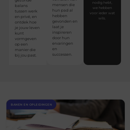
nodig hebt,
mensen die
balans
we hebben
hun pad al
tussen werk
voor ieder wat
hebben
en privé, en
wils.
gevonden en
ontdek hoe
laat je
je jouw leven
inspireren
kunt
door hun
vormgeven
ervaringen
op een
en
manier die
successen.
bij jou past.
BANEN EN OPLEIDINGEN