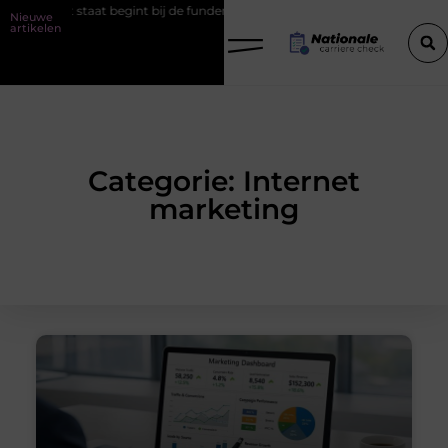
ct dat staat begint bij de fundering
Het belang van goede werksch
Nieuwe
artikelen
Categorie: Internet
marketing