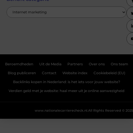
Beroemdheden
Uit de Media
Partners
Over ons
Ons team
Blog publiceren
Contact
Website index
Cookiebeleid (EU)
Backlinks kopen in Nederland: is het iets voor jouw website?
Verdien geld met je website: haal meer uit je online aanwezigheid
www.nationalecarrierecheck.nl.
All Rights Reserved © 2025