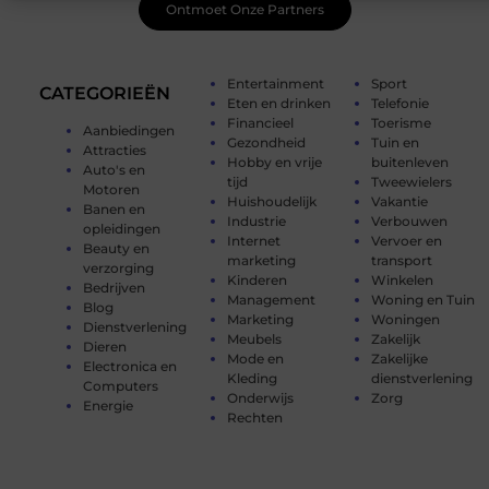
Ontmoet Onze Partners
Entertainment
Sport
CATEGORIEËN
Eten en drinken
Telefonie
Financieel
Toerisme
Aanbiedingen
Gezondheid
Tuin en
Attracties
Hobby en vrije
buitenleven
Auto's en
tijd
Tweewielers
Motoren
Huishoudelijk
Vakantie
Banen en
Industrie
Verbouwen
opleidingen
Internet
Vervoer en
Beauty en
marketing
transport
verzorging
Kinderen
Winkelen
Bedrijven
Management
Woning en Tuin
Blog
Marketing
Woningen
Dienstverlening
Meubels
Zakelijk
Dieren
Mode en
Zakelijke
Electronica en
Kleding
dienstverlening
Computers
Onderwijs
Zorg
Energie
Rechten