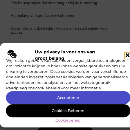
Een bouwproject dat staat begint bij de fundering
Het belang van goede werkschoenen
Social media uitbesteden: voordelen en strategieën voor
succes
Wasstraat in Purmerend Brengt Glans in Uw Dag
Uw privacy is voor ons van
groot belang
Hoe zorg je voor consistente content output?
Wij maken gebruik van cookies en vergelijkbare technologieën
MEDIA EN BEROEMDHEDEN
om inzicht te krijgen in hoe u onze website gebruikt en om uw
ervaring te verbeteren. Deze cookies worden voor verschillende
doeleinden ingezet, zoals het aanbieden van gepersonaliseerde
advertenties en het analyseren van het websitegebruik.
Raadpleeg ons cookiebeleid voor meer informatie.
Onze partners op verschillende thema's
Accepteren
Ontdek meer over onze partners en hun expertise op
verschillende thema's. Leer meer over hun
Cookies Beheren
samenwerkingen en hoe ze kunnen helpen met uw
specifieke behoeften.
Cookiebeleid