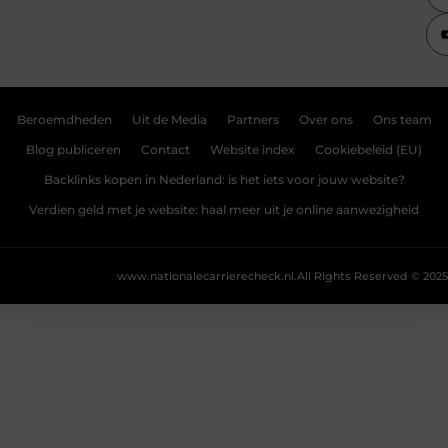
Beroemdheden
Uit de Media
Partners
Over ons
Ons team
Blog publiceren
Contact
Website index
Cookiebeleid (EU)
Backlinks kopen in Nederland: is het iets voor jouw website?
Verdien geld met je website: haal meer uit je online aanwezigheid
www.nationalecarrierecheck.nl.
All Rights Reserved © 2025