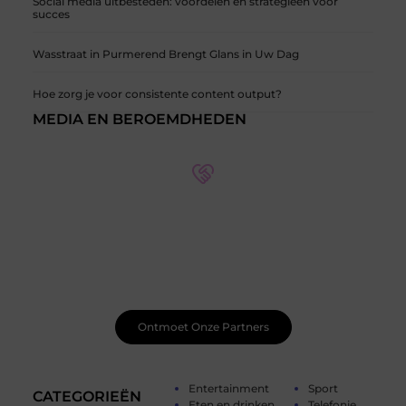
Social media uitbesteden: voordelen en strategieën voor
succes
Wasstraat in Purmerend Brengt Glans in Uw Dag
Hoe zorg je voor consistente content output?
MEDIA EN BEROEMDHEDEN
Onze partners op verschillende thema's
Ontdek meer over onze partners en hun expertise op
verschillende thema's. Leer meer over hun
samenwerkingen en hoe ze kunnen helpen met uw
specifieke behoeften.
Ontmoet Onze Partners
Entertainment
Sport
CATEGORIEËN
Eten en drinken
Telefonie