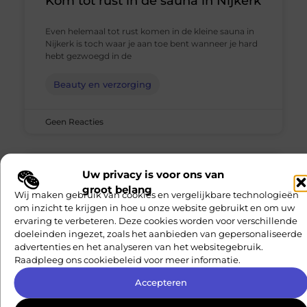
Kom tot rust in de sauna in Nijkerk
Even helemaal tot rust komen in de kleine sauna in
Nijkerk is toch waar je aan toe bent wanneer je hard
hebt gezwoegd in de
Beauty en verzorging
Geen Reacties
Uw privacy is voor ons van
groot belang
Wij maken gebruik van cookies en vergelijkbare technologieën
om inzicht te krijgen in hoe u onze website gebruikt en om uw
ervaring te verbeteren. Deze cookies worden voor verschillende
doeleinden ingezet, zoals het aanbieden van gepersonaliseerde
advertenties en het analyseren van het websitegebruik.
Raadpleeg ons cookiebeleid voor meer informatie.
Accepteren