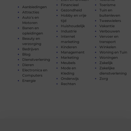
Financieel
Toerisme
Aanbiedingen
Gezondheid
Tuin en
Attracties
Hobby en vrije
buitenleven
Auto's en
tijd
Tweewielers
Motoren
Huishoudelijk
Vakantie
Banen en
Industrie
Verbouwen
opleidingen
Internet
Vervoer en
Beauty en
marketing
transport
verzorging
Kinderen
Winkelen
Bedrijven
Management
Woning en Tuin
Blog
Marketing
Woningen
Dienstverlening
Meubels
Zakelijk
Dieren
Mode en
Zakelijke
Electronica en
Kleding
dienstverlening
Computers
Onderwijs
Zorg
Energie
Rechten