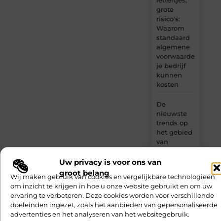
lettertjes,
grote
risico's:
Waarom
standaard
algemene
voorwaarden
je bedrijf
kunnen
kosten
De
nieuwste
trends op
het gebied
van
woningbeveiliging
Uw privacy is voor ons van
groot belang
Wij maken gebruik van cookies en vergelijkbare technologieën
om inzicht te krijgen in hoe u onze website gebruikt en om uw
ervaring te verbeteren. Deze cookies worden voor verschillende
doeleinden ingezet, zoals het aanbieden van gepersonaliseerde
Gerelateerde artikelen
die u mogelijk
advertenties en het analyseren van het websitegebruik.
interesseren