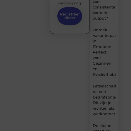
voor
vandaag nog.
consistente
content
Registreer
direct
output?
Ontdek
Vakantiepark
in
IJmuiden –
Perfect
voor
Gezinnen
en
Reisliefhebbers
Letselschade
na een
bedrijfsongeval:
Dit zijn je
rechten als
werknemer
De kleine