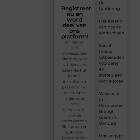
de
Registreer
fundering
nu en
word
Het belang
deel van
van goede
ons
werkschoenen
platform!
Wij bieden
Social
een
media
professioneel
uitbesteden:
platform voor
voordelen
schrijvers en
en
lezers die hun
strategieën
kennis,
voor succes
inzichten en
passies willen
delen. Onze
Wasstraat
algemene
in
blog
Purmerend
verwelkomt
Brengt
diverse
Glans in
onderwerpen.
Uw Dag
Sluit je aan en
publiceer
Hoe zorg je
jouw content