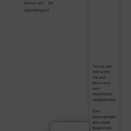
van
Banen en
(18
MundaMarketing.nl
opleidingen
)
–
dagelijks
verse
content,
boordevol
ideeën,
tips
en
inzichten.
Terug aan
het werk
na een
burn-out:
een
realistisch
stappenplan
Een
bouwproject
dat staat
begint bij