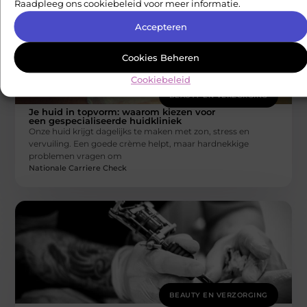
Raadpleeg ons cookiebeleid voor meer informatie.
Accepteren
Cookies Beheren
Cookiebeleid
BEAUTY EN VERZORGING
Je huid in topvorm: waarom kiezen voor
een gespecialiseerde huidkliniek
Onze huid krijgt dagelijks te maken met zon, stress en
vervuiling. Een goede crème helpt, maar hardnekkige
problemen vragen om
Nationale Carriere Check
BEAUTY EN VERZORGING