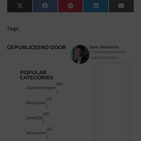
X
Facebook
Pinterest
LinkedIn
Email
(Twitter)
Tags:
GEPUBLICEERD DOOR
Sam Boersma
Contentstrateeg &
Inspiratiecoach
POPULAR
CATEGORIES
(60
Recente
Aanbiedingen
)
berichten
(33
Laat
Bedrijven
)
je
inspireren
(29
Zakelijk
door
)
de
(22
nieuwste
Winkelen
artikelen
)