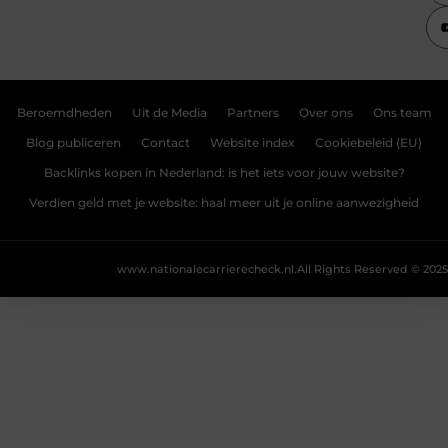
Beroemdheden
Uit de Media
Partners
Over ons
Ons team
Blog publiceren
Contact
Website index
Cookiebeleid (EU)
Backlinks kopen in Nederland: is het iets voor jouw website?
Verdien geld met je website: haal meer uit je online aanwezigheid
www.nationalecarrierecheck.nl.
All Rights Reserved © 2025