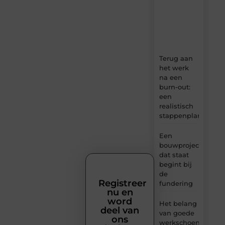
ideeën,
tips
en
inzichten.
Terug aan
het werk
na een
burn-out:
een
realistisch
stappenplan
Een
bouwproject
dat staat
begint bij
de
Registreer
fundering
nu en
word
Het belang
deel van
van goede
ons
werkschoenen