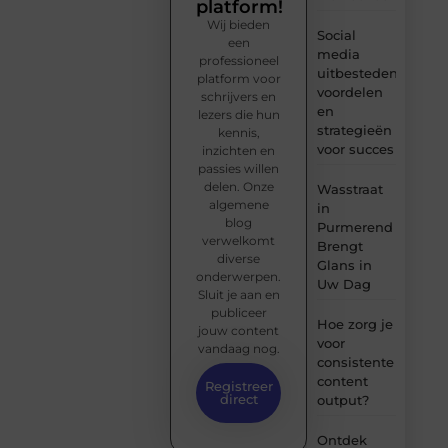
platform!
Wij bieden
Social
een
media
professioneel
uitbesteden:
platform voor
voordelen
schrijvers en
en
lezers die hun
strategieën
kennis,
voor succes
inzichten en
passies willen
delen. Onze
Wasstraat
algemene
in
blog
Purmerend
verwelkomt
Brengt
diverse
Glans in
onderwerpen.
Uw Dag
Sluit je aan en
publiceer
Hoe zorg je
jouw content
voor
vandaag nog.
consistente
content
Registreer
direct
output?
Ontdek