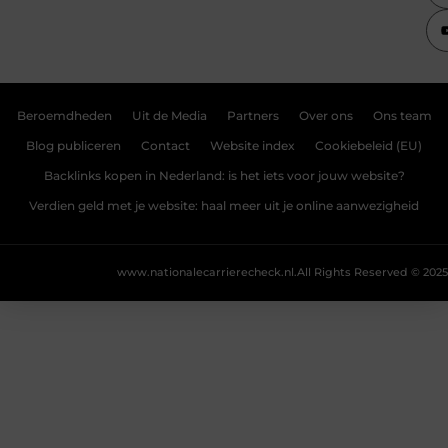
Beroemdheden
Uit de Media
Partners
Over ons
Ons team
Blog publiceren
Contact
Website index
Cookiebeleid (EU)
Backlinks kopen in Nederland: is het iets voor jouw website?
Verdien geld met je website: haal meer uit je online aanwezigheid
www.nationalecarrierecheck.nl.
All Rights Reserved © 2025