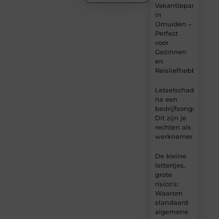
Vakantiepark
in
IJmuiden –
Perfect
voor
Gezinnen
en
Reisliefhebbers
Letselschade
na een
bedrijfsongeval:
Dit zijn je
rechten als
werknemer
De kleine
lettertjes,
grote
risico's:
Waarom
standaard
algemene