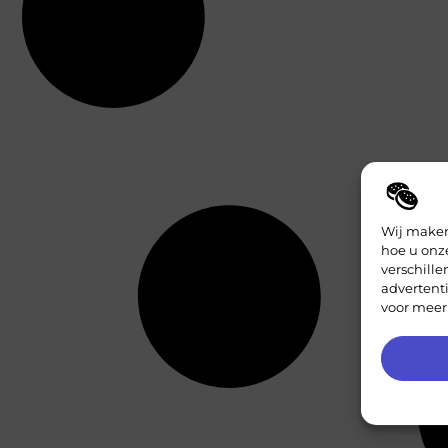
Wij maken
hoe u onz
verschill
advertent
voor meer