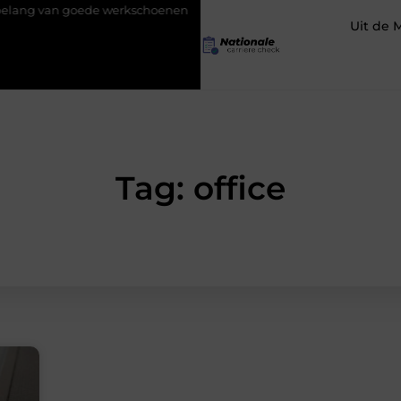
an goede werkschoenen
Social media uitbesteden: voordelen en
Uit de 
Tag: office