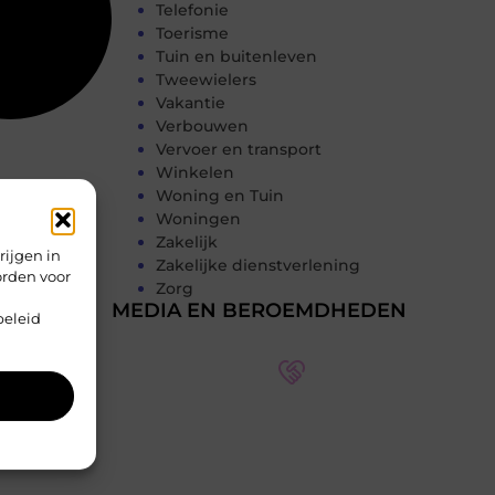
Telefonie
Toerisme
Tuin en buitenleven
Tweewielers
Vakantie
Verbouwen
Vervoer en transport
Winkelen
Woning en Tuin
Woningen
Zakelijk
rijgen in
Zakelijke dienstverlening
orden voor
Zorg
MEDIA EN BEROEMDHEDEN
beleid
Onze partners op verschillende
thema's
Ontdek meer over onze partners en