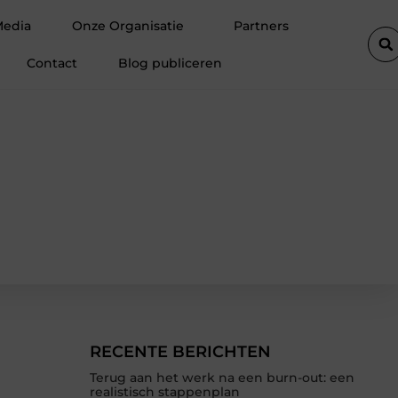
 strategieën voor succes
Wasstraat in Purmerend Brengt Glans 
Media
Onze Organisatie
Partners
Contact
Blog publiceren
RECENTE BERICHTEN
Terug aan het werk na een burn-out: een
realistisch stappenplan