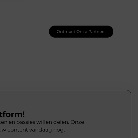
hun expertise op verschillende
thema's. Leer meer over hun
samenwerkingen en hoe ze kunnen
helpen met uw specifieke behoeften.
Ontmoet Onze Partners
tform!
ten en passies willen delen. Onze
ouw content vandaag nog.