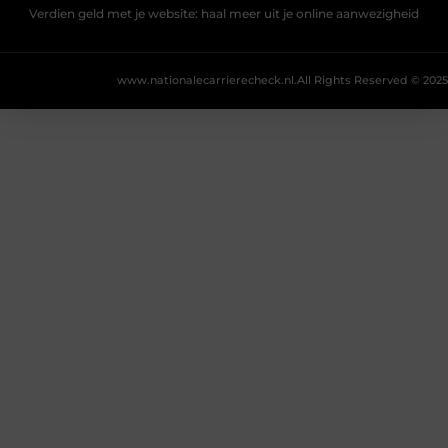
Verdien geld met je website: haal meer uit je online aanwezigheid
www.nationalecarrierecheck.nl.
All Rights Reserved © 2025