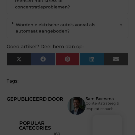
mensen met stress of
concentratieproblemen?
Worden elektrische auto's vooral als
▼
automaat aangeboden?
Goed artikel? Deel hem dan op:
X
Facebook
Pinterest
LinkedIn
Email
(Twitter)
Tags:
GEPUBLICEERD DOOR
Sam Boersma
Contentstrateeg &
Inspiratiecoach
POPULAR
CATEGORIES
(60