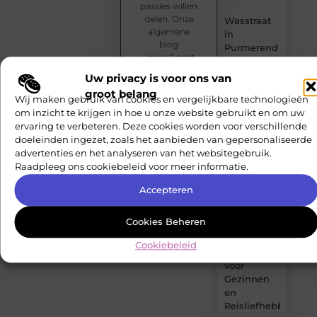
passies willen
delen. Onze
Wasstraat
algemene
in
blog
Purmerend
verwelkomt
Brengt
diverse
Glans in
Uw privacy is voor ons van
onderwerpen.
Uw Dag
groot belang
Sluit je aan en
Wij maken gebruik van cookies en vergelijkbare technologieën
publiceer
om inzicht te krijgen in hoe u onze website gebruikt en om uw
Hoe zorg je
jouw content
ervaring te verbeteren. Deze cookies worden voor verschillende
voor
vandaag nog.
doeleinden ingezet, zoals het aanbieden van gepersonaliseerde
consistente
advertenties en het analyseren van het websitegebruik.
content
Registreer
Raadpleeg ons cookiebeleid voor meer informatie.
direct
output?
Accepteren
Ontdek
Vakantiepark
Cookies Beheren
in
IJmuiden –
Cookiebeleid
Perfect
voor
Gezinnen
en
Reisliefhebbers