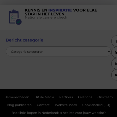
KENNIS EN
INSPIRATIE
VOOR ELKE
STAP IN HET LEVEN.
Nationale carriere check
Bericht categorie
Beroemdheden
Uit de Media
Partners
Over ons
Ons team
Blog publiceren
Contact
Website index
Cookiebeleid (EU)
Backlinks kopen in Nederland: is het iets voor jouw website?