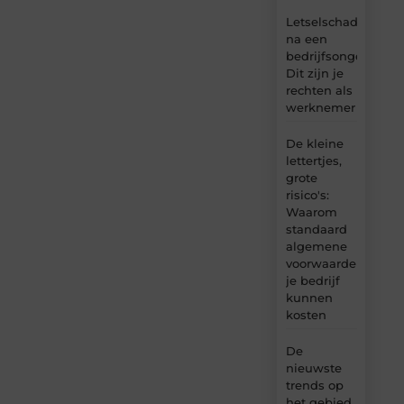
Letselschade
na een
bedrijfsongeval:
Dit zijn je
rechten als
werknemer
De kleine
lettertjes,
grote
risico's:
Waarom
standaard
algemene
voorwaarden
je bedrijf
kunnen
kosten
De
nieuwste
trends op
het gebied