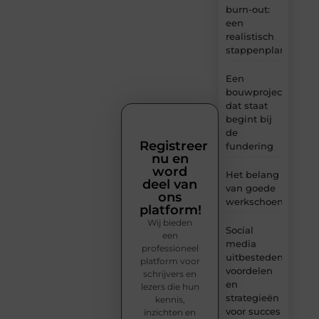
burn-out:
een
realistisch
stappenplan
Een
bouwproject
dat staat
begint bij
de
Registreer
fundering
nu en
word
Het belang
deel van
van goede
ons
werkschoenen
platform!
Wij bieden
Social
een
media
professioneel
uitbesteden:
platform voor
voordelen
schrijvers en
en
lezers die hun
strategieën
kennis,
voor succes
inzichten en