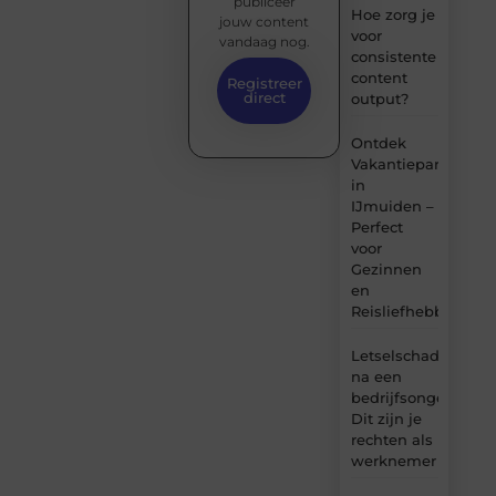
publiceer
Hoe zorg je
jouw content
voor
vandaag nog.
consistente
content
Registreer
direct
output?
Ontdek
Vakantiepark
in
IJmuiden –
Perfect
voor
Gezinnen
en
Reisliefhebbers
Letselschade
na een
bedrijfsongeval:
Dit zijn je
rechten als
werknemer