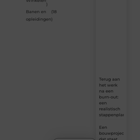
Winkelen
artikelen
)
van
Banen en
(18
MundaMarketing.nl
opleidingen
)
–
dagelijks
verse
content,
boordevol
ideeën,
tips
en
inzichten.
Terug aan
het werk
na een
burn-out:
een
realistisch
stappenplan
Een
bouwproject
dat staat