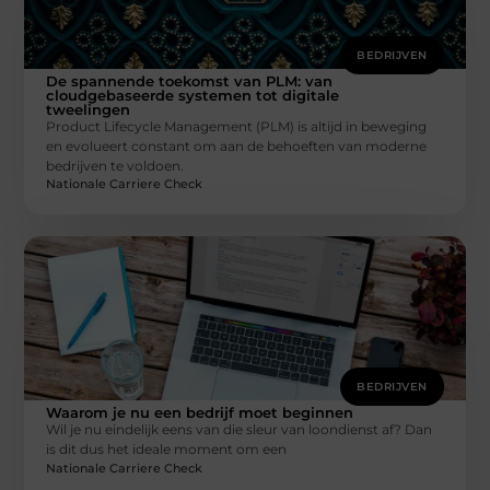
BEDRIJVEN
De spannende toekomst van PLM: van
cloudgebaseerde systemen tot digitale
tweelingen
Product Lifecycle Management (PLM) is altijd in beweging
en evolueert constant om aan de behoeften van moderne
bedrijven te voldoen.
Nationale Carriere Check
BEDRIJVEN
Waarom je nu een bedrijf moet beginnen
Wil je nu eindelijk eens van die sleur van loondienst af? Dan
is dit dus het ideale moment om een
Nationale Carriere Check