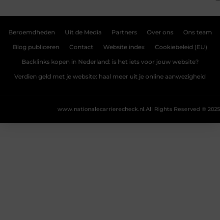
Beroemdheden
Uit de Media
Partners
Over ons
Ons team
Blog publiceren
Contact
Website index
Cookiebeleid (EU)
Backlinks kopen in Nederland: is het iets voor jouw website?
Verdien geld met je website: haal meer uit je online aanwezigheid
www.nationalecarrierecheck.nl.
All Rights Reserved © 2025