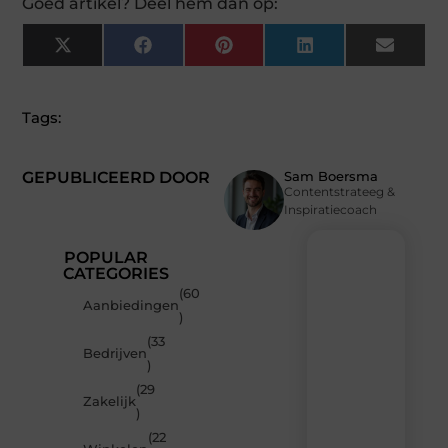
Goed artikel? Deel hem dan op:
X
Facebook
Pinterest
LinkedIn
Email
(Twitter)
Tags:
GEPUBLICEERD DOOR
Sam Boersma
Contentstrateeg &
Inspiratiecoach
POPULAR
CATEGORIES
(60
Recente
Aanbiedingen
)
berichten
(33
Laat
Bedrijven
)
je
inspireren
(29
Zakelijk
door
)
de
(22
nieuwste