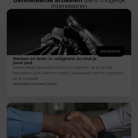
Gerelateerde artikelen
die u mogelijk
interesseren
BEDRIJVEN
Werken en leren in veiligheid: zo vind je
jouw pad
De beveiligingswereld draait om mensen. Je zorgt dat
bezoekers zich welkom voelen, je bewaakt rust en overzicht
en je schakelt
Nationale Carriere Check