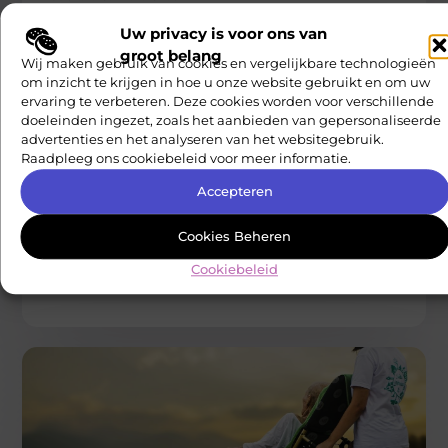
Uw privacy is voor ons van
groot belang
Wij maken gebruik van cookies en vergelijkbare technologieën
om inzicht te krijgen in hoe u onze website gebruikt en om uw
ervaring te verbeteren. Deze cookies worden voor verschillende
doeleinden ingezet, zoals het aanbieden van gepersonaliseerde
advertenties en het analyseren van het websitegebruik.
Raadpleeg ons cookiebeleid voor meer informatie.
BEDRIJVEN
Accepteren
Digitale portofoons: de toekomst van
communicatie in de zakelijke wereld
Digitale portofoons zijn niet meer weg te denken uit de
Cookies Beheren
moderne communicatie-infrastructuur van veel bedrijven.
Cookiebeleid
Waar vroeger analoge portofoons de
Nationale Carriere Check