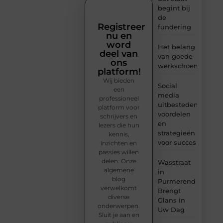
begint bij
de
Registreer
fundering
nu en
word
Het belang
deel van
van goede
ons
werkschoenen
platform!
Wij bieden
Social
een
media
professioneel
uitbesteden:
platform voor
voordelen
schrijvers en
en
lezers die hun
strategieën
kennis,
voor succes
inzichten en
passies willen
delen. Onze
Wasstraat
algemene
in
blog
Purmerend
verwelkomt
Brengt
diverse
Glans in
onderwerpen.
Uw Dag
Sluit je aan en