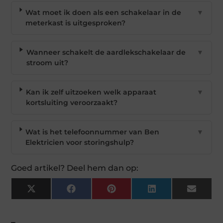
Wat moet ik doen als een schakelaar in de
▼
meterkast is uitgesproken?
Wanneer schakelt de aardlekschakelaar de
▼
stroom uit?
Kan ik zelf uitzoeken welk apparaat
▼
kortsluiting veroorzaakt?
Wat is het telefoonnummer van Ben
▼
Elektricien voor storingshulp?
Goed artikel? Deel hem dan op:
X
Facebook
Pinterest
LinkedIn
Email
(Twitter)