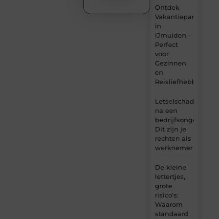
Ontdek
Vakantiepark
in
IJmuiden –
Perfect
voor
Gezinnen
en
Reisliefhebbers
Letselschade
na een
bedrijfsongeval:
Dit zijn je
rechten als
werknemer
De kleine
lettertjes,
grote
risico's:
Waarom
standaard