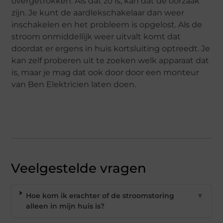
overgetrokken. Als dat zo is, kan dat de oorzaak
zijn. Je kunt de aardlekschakelaar dan weer
inschakelen en het probleem is opgelost. Als de
stroom onmiddellijk weer uitvalt komt dat
doordat er ergens in huis kortsluiting optreedt. Je
kan zelf proberen uit te zoeken welk apparaat dat
is, maar je mag dat ook door door een monteur
van Ben Elektricien laten doen.
Veelgestelde vragen
Hoe kom ik erachter of de stroomstoring
▼
alleen in mijn huis is?