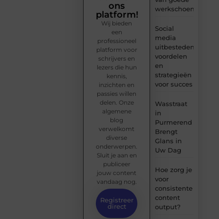
ons
werkschoenen
platform!
Wij bieden
Social
een
media
professioneel
uitbesteden:
platform voor
voordelen
schrijvers en
en
lezers die hun
strategieën
kennis,
voor succes
inzichten en
passies willen
delen. Onze
Wasstraat
algemene
in
blog
Purmerend
verwelkomt
Brengt
diverse
Glans in
onderwerpen.
Uw Dag
Sluit je aan en
publiceer
Hoe zorg je
jouw content
voor
vandaag nog.
consistente
content
Registreer
direct
output?