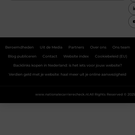
Beroemdheden
Uit de Media
Partners
Over ons
Ons team
Blog publiceren
Contact
Website index
Cookiebeleid (EU)
Backlinks kopen in Nederland: is het iets voor jouw website?
Verdien geld met je website: haal meer uit je online aanwezigheid
www.nationalecarrierecheck.nl.
All Rights Reserved © 2025