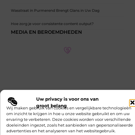
Wasstraat in Purmerend Brengt Glans in Uw Dag
Hoe zorg je voor consistente content output?
MEDIA EN BEROEMDHEDEN
Onze partners op verschillende thema's
Ontdek meer over onze partners en hun expertise op
verschillende thema's. Leer meer over hun
samenwerkingen en hoe ze kunnen helpen met uw
specifieke behoeften.
Uw privacy is voor ons van
Ontmoet Onze Partners
groot belang
Wij maken gebruik van cookies en vergelijkbare technologieën
om inzicht te krijgen in hoe u onze website gebruikt en om uw
ervaring te verbeteren. Deze cookies worden voor verschillende
Entertainment
Sport
CATEGORIEËN
doeleinden ingezet, zoals het aanbieden van gepersonaliseerde
Eten en drinken
Telefonie
advertenties en het analyseren van het websitegebruik.
Financieel
Toerisme
Aanbiedingen