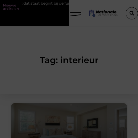
project dat staat begint bij de fundering
Het belang van goede wer
Nieuwe
artikelen
Tag: interieur