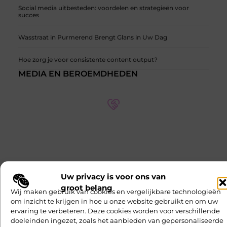
Social media uitbesteden: voordelen en strategieën voor
succes
Wasstraat in Purmerend Brengt Glans in Uw Dag
Hoe zorg je voor consistente content output?
MEDIA EN BEROEMDHEDEN
Onze partners op verschillende thema's
Ontdek meer over onze partners en hun expertise op
verschillende thema's. Leer meer over hun
samenwerkingen en hoe ze kunnen helpen met uw
specifieke behoeften.
Uw privacy is voor ons van
groot belang
Ontmoet Onze Partners
Wij maken gebruik van cookies en vergelijkbare technologieën
om inzicht te krijgen in hoe u onze website gebruikt en om uw
ervaring te verbeteren. Deze cookies worden voor verschillende
doeleinden ingezet, zoals het aanbieden van gepersonaliseerde
Entertainment
Sport