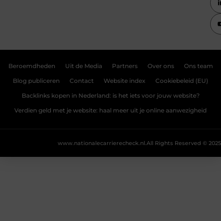
Beroemdheden
Uit de Media
Partners
Over ons
Ons team
Blog publiceren
Contact
Website index
Cookiebeleid (EU)
Backlinks kopen in Nederland: is het iets voor jouw website?
Verdien geld met je website: haal meer uit je online aanwezigheid
www.nationalecarrierecheck.nl.
All Rights Reserved © 2025