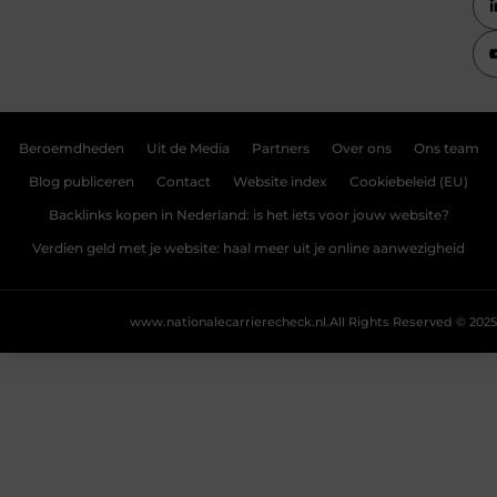
Beroemdheden
Uit de Media
Partners
Over ons
Ons team
Blog publiceren
Contact
Website index
Cookiebeleid (EU)
Backlinks kopen in Nederland: is het iets voor jouw website?
Verdien geld met je website: haal meer uit je online aanwezigheid
www.nationalecarrierecheck.nl.
All Rights Reserved © 2025