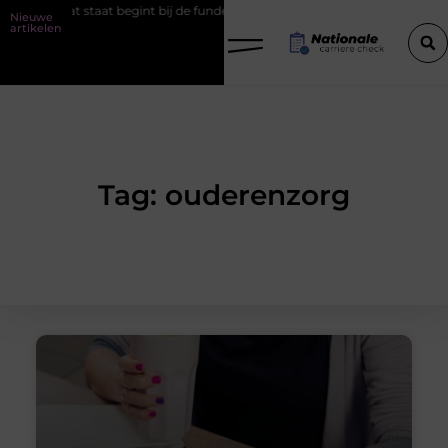
ject dat staat begint bij de fundering
Het belang van goede werks
Nieuwe
artikelen
Tag: ouderenzorg