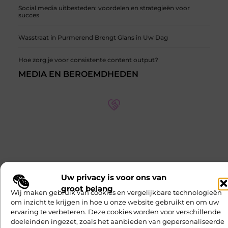
Social media uitbesteden: voordelen en strategieën voor
succes
Wasstraat in Purmerend Brengt Glans in Uw Dag
Hoe zorg je voor consistente content output?
MEDIA EN BEROEMDHEDEN
Onze partners op verschillende thema's
Ontdek meer over onze partners en hun expertise op
verschillende thema's. Leer meer over hun
samenwerkingen en hoe ze kunnen helpen met uw
specifieke behoeften.
Uw privacy is voor ons van
groot belang
Ontmoet Onze Partners
Wij maken gebruik van cookies en vergelijkbare technologieën
om inzicht te krijgen in hoe u onze website gebruikt en om uw
ervaring te verbeteren. Deze cookies worden voor verschillende
doeleinden ingezet, zoals het aanbieden van gepersonaliseerde
Entertainment
Sport