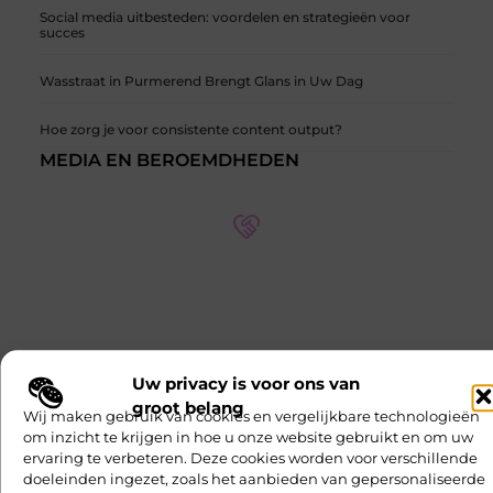
Social media uitbesteden: voordelen en strategieën voor
succes
Wasstraat in Purmerend Brengt Glans in Uw Dag
Hoe zorg je voor consistente content output?
MEDIA EN BEROEMDHEDEN
Onze partners op verschillende thema's
Ontdek meer over onze partners en hun expertise op
verschillende thema's. Leer meer over hun
samenwerkingen en hoe ze kunnen helpen met uw
specifieke behoeften.
Uw privacy is voor ons van
groot belang
Ontmoet Onze Partners
Wij maken gebruik van cookies en vergelijkbare technologieën
om inzicht te krijgen in hoe u onze website gebruikt en om uw
ervaring te verbeteren. Deze cookies worden voor verschillende
doeleinden ingezet, zoals het aanbieden van gepersonaliseerde
Entertainment
Sport