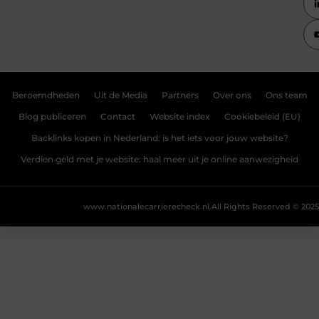
Beroemdheden
Uit de Media
Partners
Over ons
Ons team
Blog publiceren
Contact
Website index
Cookiebeleid (EU)
Backlinks kopen in Nederland: is het iets voor jouw website?
Verdien geld met je website: haal meer uit je online aanwezigheid
www.nationalecarrierecheck.nl.
All Rights Reserved © 2025