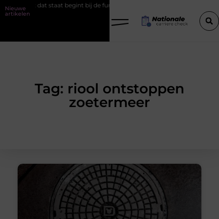
roject dat staat begint bij de fundering
Het belang van goede wer
Nieuwe
artikelen
Tag: riool ontstoppen
zoetermeer